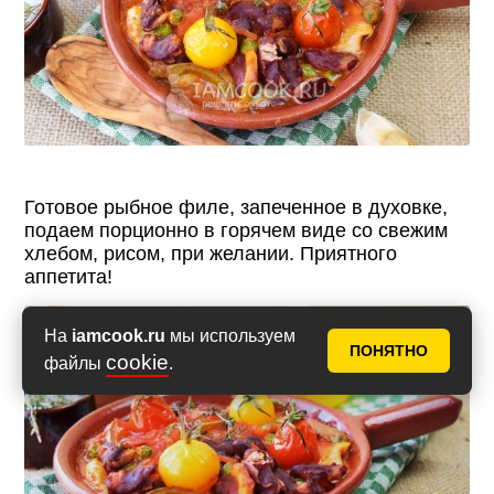
Готовое рыбное филе, запеченное в духовке,
подаем порционно в горячем виде со свежим
хлебом, рисом, при желании. Приятного
аппетита!
Фото 11
На
iamcook.ru
мы используем
ПОНЯТНО
cookie
файлы
.