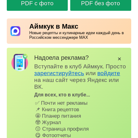
PDF с фото
PDF без фото
Аймкук в Макс
Новые рецепты и кулинарные идеи каждый день в
Российском мессенджере MAX
Надоела реклама?
✕
Вступайте в клуб Аймкук. Просто
зарегистируйтесь
или
войдите
на наш сайт через Яндекс или
ВК.
Для всех, кто в клубе...
✅ Почти нет рекламы
📌 Книга рецептов
🤩 Планер питания
🤓 Журнал
😗 Страница профиля
😋 Фотоотчеты