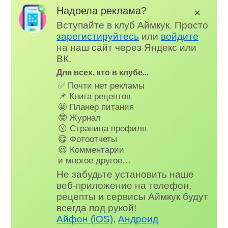
Надоела реклама?
✕
Вступайте в клуб Аймкук. Просто
зарегистируйтесь
или
войдите
на наш сайт через Яндекс или
ВК.
Для всех, кто в клубе...
✅ Почти нет рекламы
📌 Книга рецептов
🤩 Планер питания
🤓 Журнал
😗 Страница профиля
😋 Фотоотчеты
😃 Комментарии
и многое другое…
Не забудьте установить наше
веб-приложение на телефон,
рецепты и сервисы Аймкук будут
всегда под рукой!
Айфон (iOS)
,
Андроид