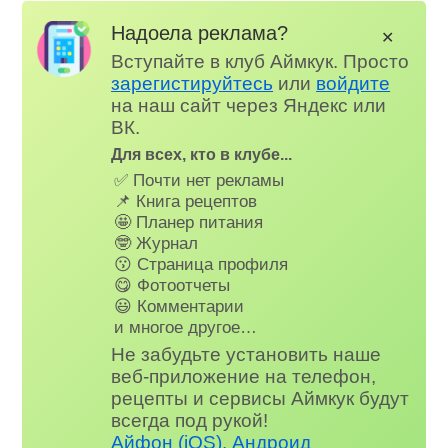
Надоела реклама?
✕
Вступайте в клуб Аймкук. Просто
зарегистируйтесь
или
войдите
на наш сайт через Яндекс или
ВК.
Для всех, кто в клубе...
✅ Почти нет рекламы
📌 Книга рецептов
🤩 Планер питания
🤓 Журнал
😗 Страница профиля
😋 Фотоотчеты
😃 Комментарии
и многое другое…
Не забудьте установить наше
веб-приложение на телефон,
рецепты и сервисы Аймкук будут
всегда под рукой!
Айфон (iOS)
,
Андроид