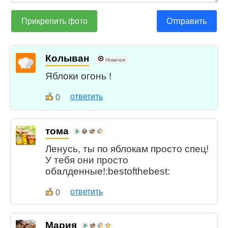
Прикрепить фото
Отправить
Колыван
Новичок
Яблоки огонь !
ответить
0
тома
Ленусь, ты по яблокам просто спец!
У тебя они просто
обалденные!:bestofthebest:
ответить
0
Мария