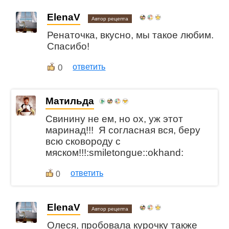
ElenaV
Автор рецепта
Ренаточка, вкусно, мы такое любим.
Спасибо!
0
ответить
Матильда
Свинину не ем, но ох, уж этот
маринад!!! Я согласная вся, беру
всю сковороду с
мяском!!!:smiletongue::okhand:
ответить
0
ElenaV
Автор рецепта
Олеся, пробовала курочку также