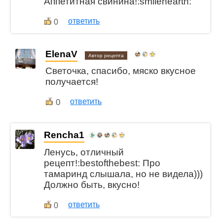
Аппетитная свинина!:smilehearth:
ответить
0
ElenaV
Автор рецепта
Светочка, спасибо, мяско вкусное
получается!
0
ответить
Rencha1
Ленусь, отличный
рецепт!:bestofthebest: Про
тамаринд слышала, но не видела)))
Должно быть, вкусно!
ответить
0