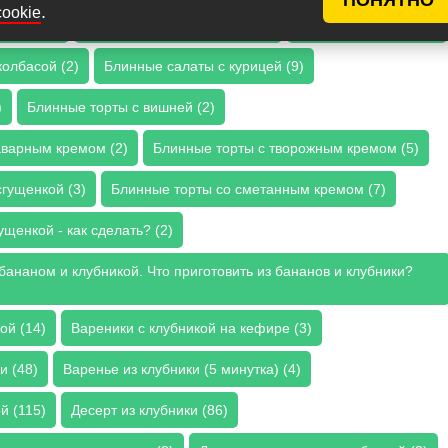
.
cookie
мясом (8)
Блинные пироги с сыром (6)
Блинные салаты (23)
колбасой (2)
Блинные салаты с курицей (9)
)
Блинные торты с вишней (2)
аварным кремом (2)
Блинные торты с творожным кремом (5)
гущенкой (3)
Блинные торты со сметанным кремом (7)
ущенкой - как сделать? (2)
бананом и клубникой. Что приготовить из бананов и клубники?
ой (14)
Вареники с клубникой на кефире (3)
и (48)
Варенье из клубники (5 минутка) (4)
й (115)
Десерт из клубники (86)