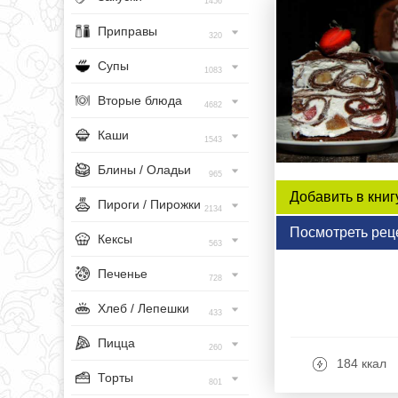
1456
Приправы
320
Супы
1083
Вторые блюда
4682
Каши
1543
Блины / Оладьи
965
Добавить в книг
Пироги / Пирожки
2134
Посмотреть рец
Кексы
563
Печенье
728
Хлеб / Лепешки
433
Пицца
260
184 ккал
Торты
801