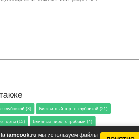
также
с клубникой (3)
Бисквитный торт с клубникой (21)
е торты (13)
Блинные пирог с грибами (4)
4)
Блинные пироги с курицей (7)
На
iamcook.ru
мы используем файлы
ПОНЯТНО