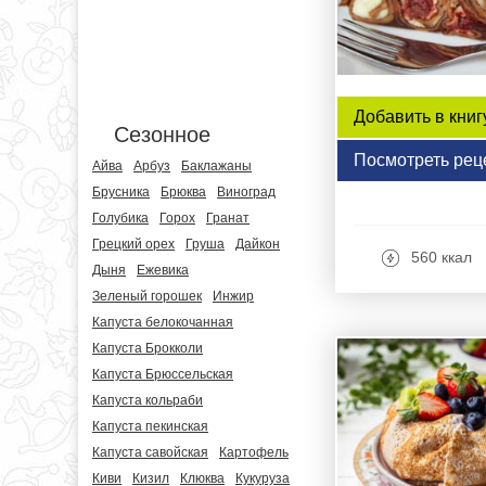
Добавить в книг
Сезонное
Посмотреть рец
Айва
Арбуз
Баклажаны
Брусника
Брюква
Виноград
Голубика
Горох
Гранат
Грецкий орех
Груша
Дайкон
560 ккал
Дыня
Ежевика
Зеленый горошек
Инжир
Капуста белокочанная
Капуста Брокколи
Капуста Брюссельская
Капуста кольраби
Капуста пекинская
Капуста савойская
Картофель
Киви
Кизил
Клюква
Кукуруза