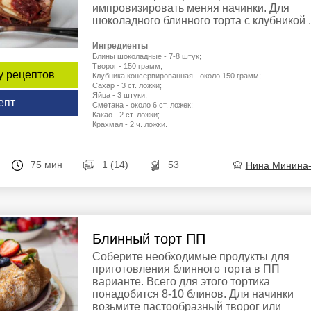
импровизировать меняя начинки. Для
шоколадного блинного торта с клубникой .
Ингредиенты
Блины шоколадные - 7-8 штук;
Творог - 150 грамм;
у рецептов
Клубника консервированная - около 150 грамм;
Сахар - 3 ст. ложки;
Яйца - 3 штуки;
епт
Сметана - около 6 ст. ложек;
Какао - 2 ст. ложки;
Крахмал - 2 ч. ложки.
75 мин
1 (14)
53
Нина Минина
Блинный торт ПП
Соберите необходимые продукты для
приготовления блинного торта в ПП
варианте. Всего для этого тортика
понадобится 8-10 блинов. Для начинки
возьмите пастообразный творог или