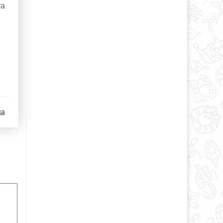
та
ка