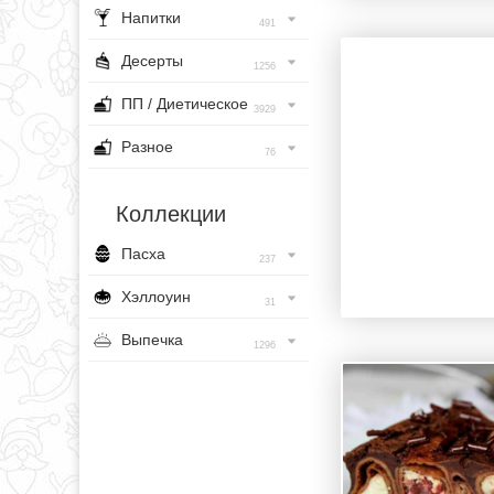
Напитки
491
Десерты
1256
ПП / Диетическое
3929
Разное
76
Коллекции
Пасха
237
Хэллоуин
31
Выпечка
1296