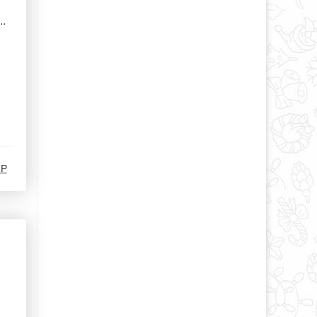
..
-Р