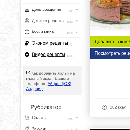
День рождения
385
Детские рецепты
1548
Кухни мира
1968
Добавить в книг
Эконом рецепты
393
Посмотреть рец
Видео рецепты
1396
Как добавить ярлык на
главный экран Вашего
телефона:
Айфон (iOS)
,
Андроид
Рубрикатор
202 ккал
Салаты
2955
Закуски