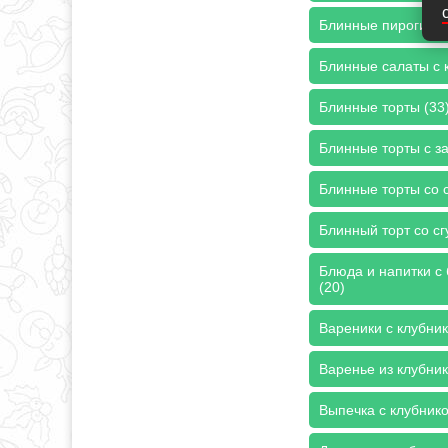
Блинные пироги с 
Блинные салаты с 
Блинные торты (33
Блинные торты с з
Блинные торты со с
Блинный торт со сг
Блюда и напитки с 
(20)
Вареники с клубник
Варенье из клубник
Выпечка с клубнико