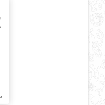
и
о
ka