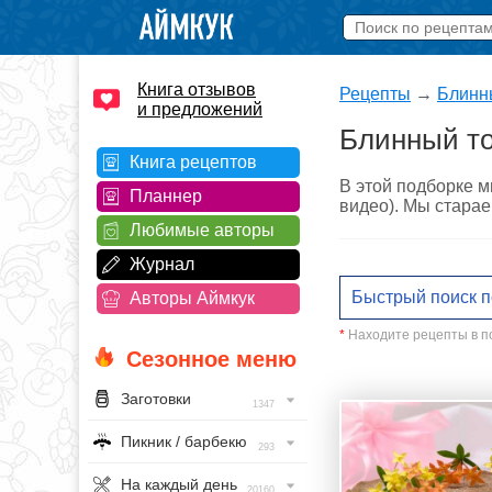
Книга отзывов
Рецепты
→
Блинн
и предложений
Блинный то
Книга рецептов
В этой подборке м
Планнер
видео). Мы старае
Любимые авторы
Журнал
Авторы Аймкук
*
Находите рецепты в по
Сезонное меню
Заготовки
1347
Пикник / барбекю
293
На каждый день
20160