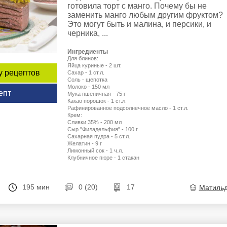
готовила торт с манго. Почему бы не
заменить манго любым другим фруктом?
Это могут быть и малина, и персики, и
черника, ...
Ингредиенты
Для блинов:
Яйца куриные - 2 шт.
у рецептов
Сахар - 1 ст.л.
Соль - щепотка
Молоко - 150 мл
епт
Мука пшеничная - 75 г
Какао порошок - 1 ст.л.
Рафинированное подсолнечное масло - 1 ст.л.
Крем:
Сливки 35% - 200 мл
Сыр "Филадельфия" - 100 г
Сахарная пудра - 5 ст.л.
Желатин - 9 г
Лимонный сок - 1 ч.л.
Клубничное пюре - 1 стакан
195 мин
0 (20)
17
Матиль