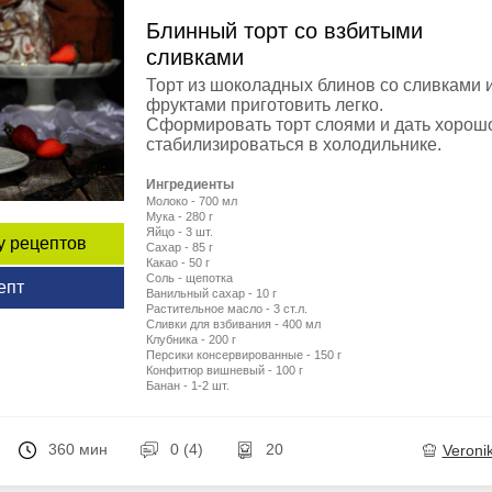
Блинный торт со взбитыми
сливками
Торт из шоколадных блинов со сливками 
фруктами приготовить легко.
Сформировать торт слоями и дать хорош
стабилизироваться в холодильнике.
Ингредиенты
Молоко - 700 мл
Мука - 280 г
Яйцо - 3 шт.
у рецептов
Сахар - 85 г
Какао - 50 г
Соль - щепотка
епт
Ванильный сахар - 10 г
Растительное масло - 3 ст.л.
Сливки для взбивания - 400 мл
Клубника - 200 г
Персики консервированные - 150 г
Конфитюр вишневый - 100 г
Банан - 1-2 шт.
360 мин
0 (4)
20
Veroni