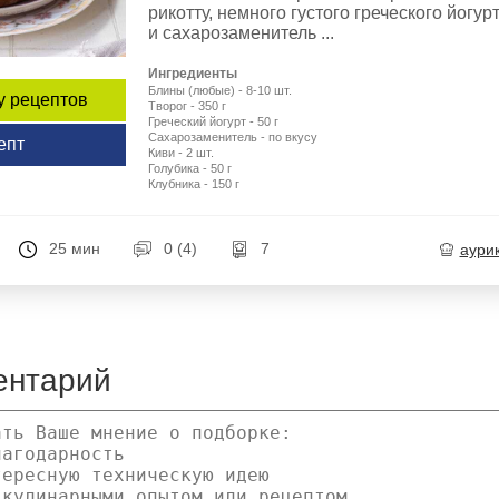
рикотту, немного густого греческого йогур
и сахарозаменитель ...
Ингредиенты
Блины (любые) - 8-10 шт.
у рецептов
Творог - 350 г
Греческий йогурт - 50 г
Сахарозаменитель - по вкусу
епт
Киви - 2 шт.
Голубика - 50 г
Клубника - 150 г
25 мин
0 (4)
7
aури
ентарий