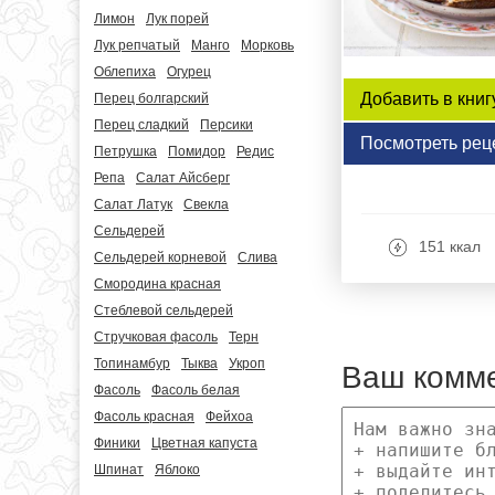
Лимон
Лук порей
Лук репчатый
Манго
Морковь
Облепиха
Огурец
Добавить в книг
Перец болгарский
Перец сладкий
Персики
Посмотреть рец
Петрушка
Помидор
Редис
Репа
Салат Айсберг
Салат Латук
Свекла
Сельдерей
151 ккал
Сельдерей корневой
Слива
Смородина красная
Стеблевой сельдерей
Стручковая фасоль
Терн
Топинамбур
Тыква
Укроп
Ваш комм
Фасоль
Фасоль белая
Фасоль красная
Фейхоа
Финики
Цветная капуста
Шпинат
Яблоко