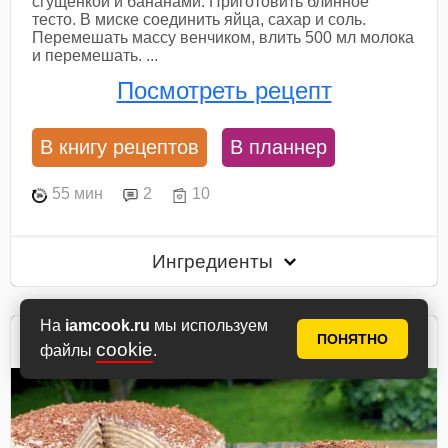
сгущенкой и бананами. Приготовить блинное
тесто. В миске соединить яйца, сахар и соль.
Перемешать массу венчиком, влить 500 мл молока
и перемешать. ...
Посмотреть рецепт
В книгу рецептов
В планнер
55 мин
2
10
Ингредиенты
На
iamcook.ru
мы используем
Галюша
ПОНЯТНО
cookie
файлы
.
автор рецепта