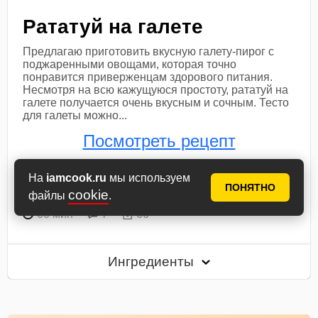
Рататуй на галете
Предлагаю приготовить вкусную галету-пирог с
поджаренными овощами, которая точно
понравится приверженцам здорового питания.
Несмотря на всю кажущуюся простоту, рататуй на
галете получается очень вкусным и сочным. Тесто
для галеты можно...
Посмотреть рецепт
На
iamcook.ru
мы используем
В книгу рецептов
В планнер
ПОНЯТНО
cookie
файлы
.
60 мин
7
66
Ингредиенты