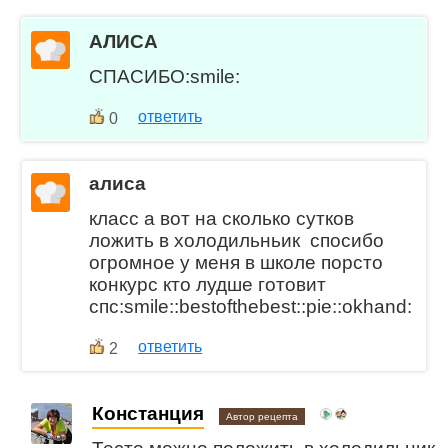
АЛИСА
СПАСИБО:smile:
ответить
0
алиса
класс а вот на сколько сутков
ложить в холодильньик спосибо
огромное у меня в школе порсто
конкурс кто лудше готовит
спс:smile::bestofthebest::pie::okhand:
ответить
2
Констанция
Автор рецепта