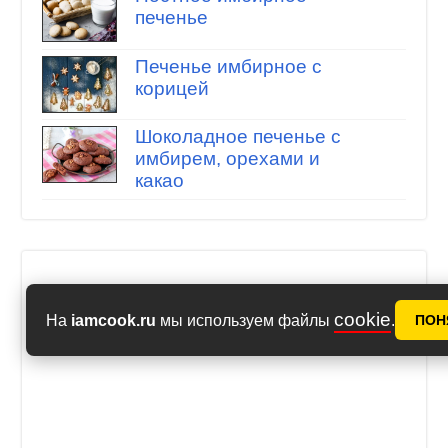
печенье
Печенье имбирное с
корицей
Шоколадное печенье с
имбирем, орехами и
какао
cookie
На
iamcook.ru
мы используем файлы
.
ПОН