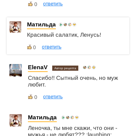
0
ответить
Матильда
Красивый салатик, Ленусь!
ответить
0
ElenaV
Автор рецепта
Спасибо!! Сытный очень, но муж
любит.
0
ответить
Матильда
Леночка, ты мне скажи, что они -
мужья - не любят??? :laughing: