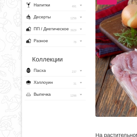
Напитки
491
Десерты
1256
ПП / Диетическое
3929
Разное
76
Коллекции
Пасха
237
Хэллоуин
31
Выпечка
1296
На растительно