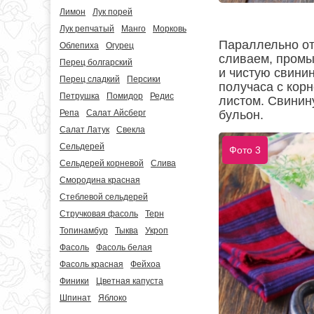
Лимон
Лук порей
Лук репчатый
Манго
Морковь
Параллельно от
Облепиха
Огурец
сливаем, промы
Перец болгарский
и чистую свини
Перец сладкий
Персики
получаса с кор
Петрушка
Помидор
Редис
листом. Свинин
бульон.
Репа
Салат Айсберг
Салат Латук
Свекла
Сельдерей
Фото 3
Сельдерей корневой
Слива
Смородина красная
Стеблевой сельдерей
Стручковая фасоль
Терн
Топинамбур
Тыква
Укроп
Фасоль
Фасоль белая
Фасоль красная
Фейхоа
Финики
Цветная капуста
Шпинат
Яблоко