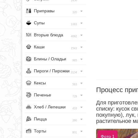
1456
Приправы
320
Супы
1083
Вторые блюда
4682
Каши
1543
Блины / Оладьи
965
Пироги / Пирожки
2134
Кексы
563
Процесс при
Печенье
728
Для приготовле
Хлеб / Лепешки
списку: кусок 
433
покупную), лук,
Пицца
растительное ма
260
Торты
801
Фото 1