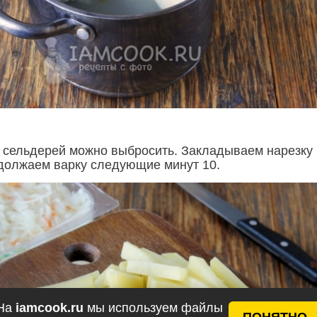
 сельдерей можно выбросить. Закладываем нарезку
должаем варку следующие минут 10.
На
iamcook.ru
мы используем файлы
ПОНЯТНО