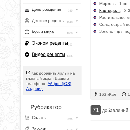
Морковь - 1 шт.
День рождения
Картофель
- 2-3
385
Растительное м
Детские рецепты
1548
Соль, острый пе
Зелень - для п
Кухни мира
1968
Эконом рецепты
393
Видео рецепты
1396
Как добавить ярлык на
главный экран Вашего
телефона:
Айфон (iOS)
,
Андроид
163 кКал
1
Рубрикатор
71
добавлений
Салаты
2955
Закуски