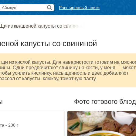
Расширенный поиск
Щи из квашеной капусты со свининой
еной капусты со свининой
щи из кислой капусты. Для наваристости готовим на мясно
нины. Одни предпочитают свинину на кости, у меня — мякот
Чтобы усилить кислинку, насыщенность и цвет, добавляют
рассол от капусты, клюкву, томатную пасту.
ы
Фото готового блю
а - 200 г