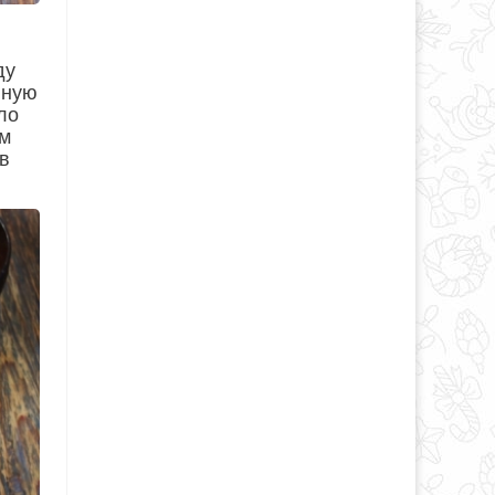
ду
нную
ло
ым
в