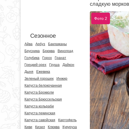
сладкую морков
Фото 2
Сезонное
Айва
Арбуз
Баклажаны
Брусника
Брюква
Виноград
Голубика
Горох
Гранат
Грецкий орех
Груша
Дайкон
Дыня
Ежевика
Зеленый горошек
Инжир
Капуста белокочанная
Капуста Брокколи
Капуста Брюссельская
Капуста кольраби
Капуста пекинская
Капуста савойская
Картофель
Киви
Кизил
Клюква
Кукуруза