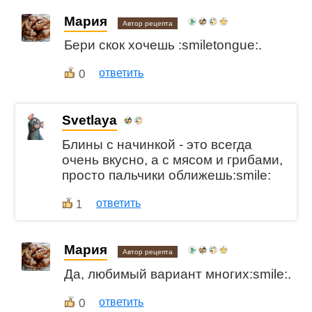
Мария
Автор рецепта
Бери скок хочешь :smiletongue:.
0
ответить
Svetlaya
Блины с начинкой - это всегда
очень вкусно, а с мясом и грибами,
просто пальчики оближешь:smile:
ответить
1
Мария
Автор рецепта
Да, любимый вариант многих:smile:.
0
ответить