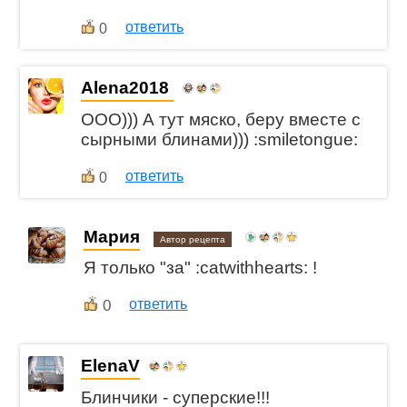
ответить
0
Alena2018
ООО))) А тут мяско, беру вместе с
сырными блинами))) :smiletongue:
ответить
0
Мария
Автор рецепта
Я только "за" :catwithhearts: !
0
ответить
ElenaV
Блинчики - суперские!!!