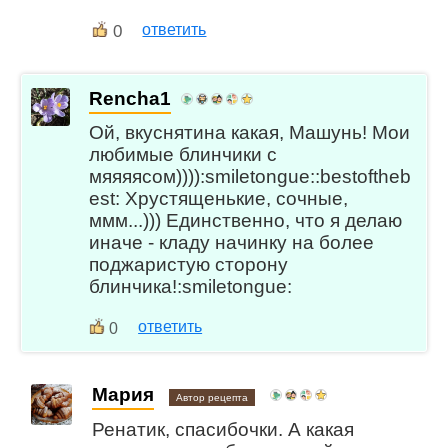
0
ответить
Rencha1
Ой, вкуснятина какая, Машунь! Мои
любимые блинчики с
мяяяясом)))):smiletongue::bestoftheb
est: Хрустященькие, сочные,
ммм...))) Единственно, что я делаю
иначе - кладу начинку на более
поджаристую сторону
блинчика!:smiletongue:
ответить
0
Мария
Автор рецепта
Ренатик, спасибочки. А какая