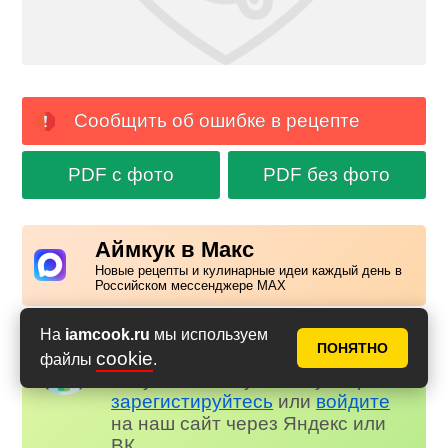
Сообщить об ошибке в рецепте
PDF с фото
PDF без фото
Аймкук в Макс
Новые рецепты и кулинарные идеи каждый день в
Российском мессенджере MAX
На
iamcook.ru
мы используем
Надоела реклама?
ПОНЯТНО
✕
cookie
файлы
.
Вступайте в клуб Аймкук. Просто
зарегистируйтесь
или
войдите
на наш сайт через Яндекс или
ВК.