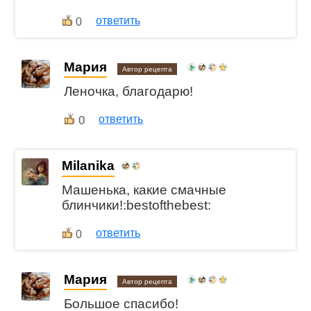
ответить
0
Мария
Автор рецепта
Леночка, благодарю!
0
ответить
Milanika
Машенька, какие смачные
блинчики!:bestofthebest:
ответить
0
Мария
Автор рецепта
Большое спасибо!