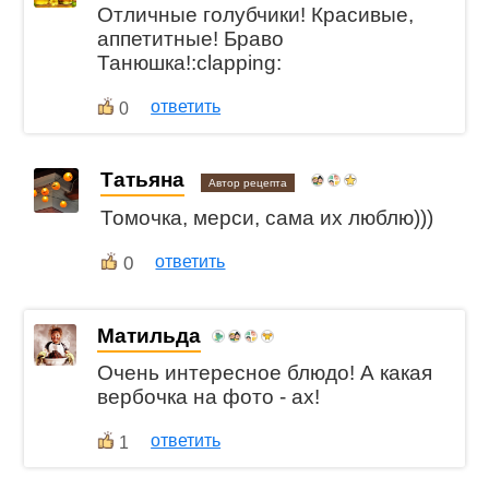
Отличные голубчики! Красивые,
аппетитные! Браво
Танюшка!:clapping:
ответить
0
Татьяна
Автор рецепта
Томочка, мерси, сама их люблю)))
0
ответить
Матильда
Очень интересное блюдо! А какая
вербочка на фото - ах!
ответить
1