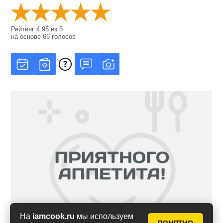
Рейтинг
4.95
из
5
на основе
66
голосов
На
iamcook.ru
мы используем