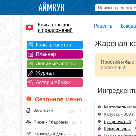
Книга отзывов
Рецепты
→
Блюда
и предложений
Жареная ка
Книга рецептов
Планнер
Простой и быс
Любимые авторы
оближешь!
Журнал
Авторы Аймкук
Ингредиент
Сезонное меню
Картофель
моло
Заготовки
1347
Капуста - 300 г
Лук репчатый
- 
Пикник / барбекю
293
Шампиньоны
- 
На каждый день
Масло раститель
20160