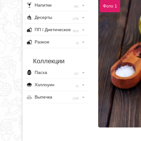
Напитки
Фото 1
491
Десерты
1256
ПП / Диетическое
3929
Разное
76
Коллекции
Пасха
237
Хэллоуин
31
Выпечка
1296