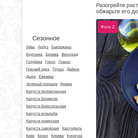
Разогрейте рас
обжарьте его до
Фото 2
Сезонное
Айва
Арбуз
Баклажаны
Брусника
Брюква
Виноград
Голубика
Горох
Гранат
Грецкий орех
Груша
Дайкон
Дыня
Ежевика
Зеленый горошек
Инжир
Капуста белокочанная
Капуста Брокколи
Капуста Брюссельская
Капуста кольраби
Капуста пекинская
Капуста савойская
Картофель
Киви
Кизил
Клюква
Кукуруза