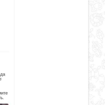
еда
е
мите
ь.