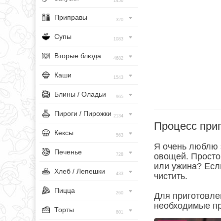
1456
Приправы
320
Супы
1083
Вторые блюда
4682
Каши
1543
Блины / Оладьи
965
Пироги / Пирожки
2134
Процесс при
Кексы
563
Я очень люблю э
Печенье
овощей. Просто,
728
или ужина? Есл
Хлеб / Лепешки
433
чистить.
Пицца
260
Для приготовле
необходимые пр
Торты
801