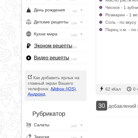
Чеснок - 1 зубч
День рождения
385
Розмарин - 1 ве
Детские рецепты
Соль - по вкусу
1548
Перец ч.м. - по 
Кухни мира
1968
Эконом рецепты
393
Видео рецепты
1396
Как добавить ярлык на
главный экран Вашего
телефона:
Айфон (iOS)
,
62 кКал
0 
Андроид
30
добавлений
Рубрикатор
Салаты
2955
Закуски