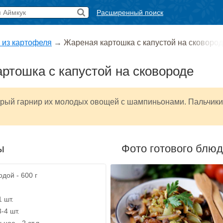
Расширенный поиск
 из картофеля
→
Жареная картошка с капустой на сковоро
ртошка с капустой на сковороде
трый гарнир их молодых овощей с шампиньонами. Пальчики
ы
Фото готового блю
дой - 600 г
1 шт.
3-4 шт.
ное - 2 ст.л.