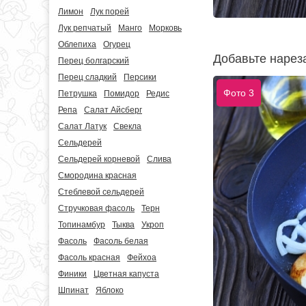
Лимон
Лук порей
Лук репчатый
Манго
Морковь
Облепиха
Огурец
Добавьте нарез
Перец болгарский
Перец сладкий
Персики
Фото 3
Петрушка
Помидор
Редис
Репа
Салат Айсберг
Салат Латук
Свекла
Сельдерей
Сельдерей корневой
Слива
Смородина красная
Стеблевой сельдерей
Стручковая фасоль
Терн
Топинамбур
Тыква
Укроп
Фасоль
Фасоль белая
Фасоль красная
Фейхоа
Финики
Цветная капуста
Шпинат
Яблоко