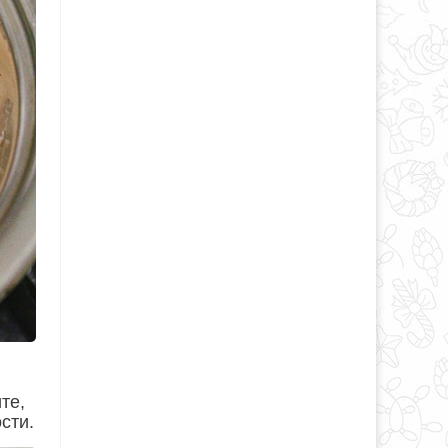
те,
сти.