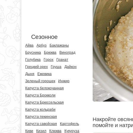
Сезонное
Айва
Арбуз
Баклажаны
Брусника
Брюква
Виноград
Голубика
Горох
Гранат
Грецкий орех
Груша
Дайкон
Дыня
Ежевика
Зеленый горошек
Инжир
Капуста белокочанная
Капуста Брокколи
Капуста Брюссельская
Капуста кольраби
Капуста пекинская
Накройте овсянк
Капуста савойская
Картофель
помойте и натри
Киви
Кизил
Клюква
Кукуруза