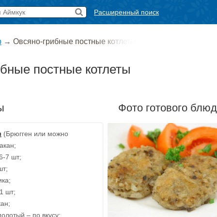
Расширенный поиск
р
→
Овсяно-грибные постные котлеты
бные постные котлеты
ы
Фото готового блю
я
(Брюгген или можно
акан;
6-7 шт;
шт;
ика;
1 шт;
кан;
олотый – по вкусу;