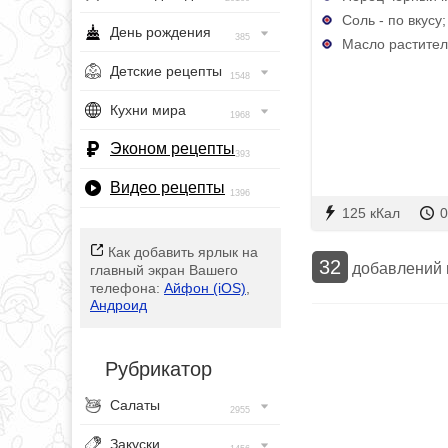
Соль - по вкусу;
День рождения
385
Масло растител
Детские рецепты
1548
Кухни мира
1968
Эконом рецепты
393
Видео рецепты
1396
125 кКал
0
Как добавить ярлык на
32
добавлений
главный экран Вашего
телефона:
Айфон (iOS)
,
Андроид
Рубрикатор
Салаты
2955
Закуски