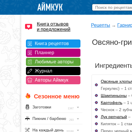
Книга отзывов
Рецепты
→
Гарни
и предложений
Овсяно-гри
Книга рецептов
Планнер
Любимые авторы
Ингредиент
Журнал
Авторы Аймкук
Овсяные хлопь
Геркулес) – 1 ст
Шампиньоны
– 
Сезонное меню
Картофель
– 1 
Заготовки
1347
Чеснок – 2 зубч
Лук репчатый
– 
Пикник / барбекю
293
Кипяток – 1 ста
На каждый день
Перец черный м
20160