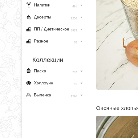
Напитки
491
Десерты
1256
ПП / Диетическое
3929
Разное
76
Коллекции
Пасха
237
Хэллоуин
31
Выпечка
1296
Овсяные хлопья