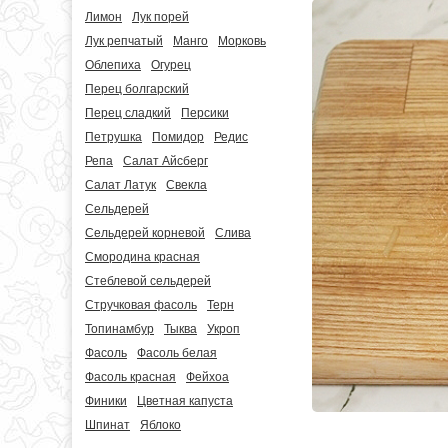
Лимон
Лук порей
Лук репчатый
Манго
Морковь
Облепиха
Огурец
Перец болгарский
Перец сладкий
Персики
Петрушка
Помидор
Редис
Репа
Салат Айсберг
Салат Латук
Свекла
Сельдерей
Сельдерей корневой
Слива
Смородина красная
Стеблевой сельдерей
Стручковая фасоль
Терн
Топинамбур
Тыква
Укроп
Фасоль
Фасоль белая
Фасоль красная
Фейхоа
Финики
Цветная капуста
Шпинат
Яблоко