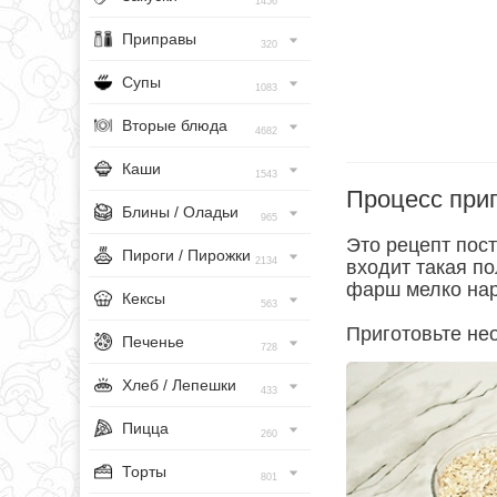
1456
Приправы
320
Супы
1083
Вторые блюда
4682
Каши
1543
Процесс при
Блины / Оладьи
965
Это рецепт пост
Пироги / Пирожки
2134
входит такая п
фарш мелко нар
Кексы
563
Приготовьте не
Печенье
728
Хлеб / Лепешки
433
Пицца
260
Торты
801