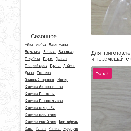
Сезонное
Айва
Арбуз
Баклажаны
Брусника
Брюква
Виноград
Для приготовле
и перемешайте 
Голубика
Горох
Гранат
Грецкий орех
Груша
Дайкон
Дыня
Ежевика
Фото 2
Зеленый горошек
Инжир
Капуста белокочанная
Капуста Брокколи
Капуста Брюссельская
Капуста кольраби
Капуста пекинская
Капуста савойская
Картофель
Киви
Кизил
Клюква
Кукуруза