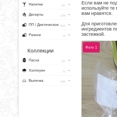
Если вам не по
Напитки
491
используйте те
вам нравятся.
Десерты
1256
Для приготовле
ПП / Диетическое
3929
ингредиентов п
застежкой.
Разное
76
Фото 1
Коллекции
Пасха
237
Хэллоуин
31
Выпечка
1296