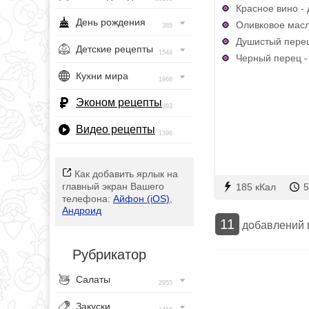
Красное вино - 
День рождения
Оливковое масло
385
Душистый перец 
Детские рецепты
1548
Черный перец - 
Кухни мира
1968
Эконом рецепты
393
Видео рецепты
1396
Как добавить ярлык на
главный экран Вашего
185 кКал
5
телефона:
Айфон (iOS)
,
Андроид
11
добавлений
Рубрикатор
Салаты
2955
Закуски