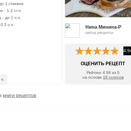
до 1 стакана
 - 1-2 ст.л.
- до 1 ч.л.
0,3 ч.л.
Нина Минина-Р
автор рецепта
4.9
ОЦЕНИТЬ РЕЦЕПТ
Рейтинг
4.94
из
5
на основе
18
голосов
 ч.
 в
книги рецептов