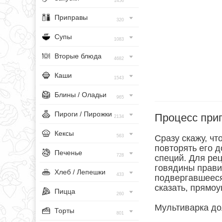
1456
Приправы
320
Супы
1083
Вторые блюда
4682
Каши
1543
Блины / Оладьи
965
Пироги / Пирожки
Процесс при
2134
Кексы
563
Сразу скажу, чт
повторять его 
Печенье
728
специй. Для ре
говядины прави
Хлеб / Лепешки
433
подвергавшееся
сказать, прямоу
Пицца
260
Мультиварка до
Торты
801