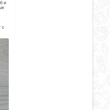
б и
ые
 с