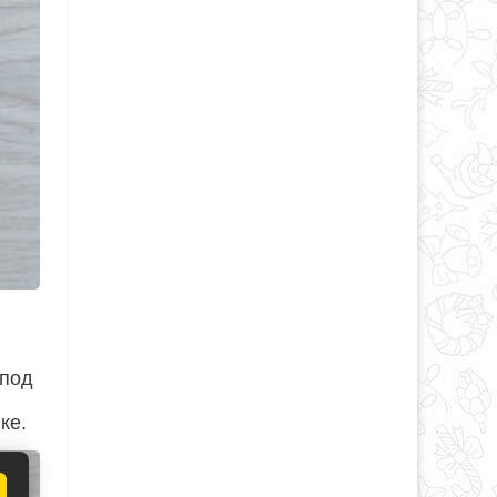
 под
ке.