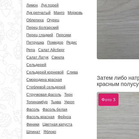
Лимон
Лук порей
Лук репчатый
Манго
Морковь
Облепиха
Огурец
Перец болгарский
Перец сладкий
Персики
Петрушка
Помидор
Редис
Репа
Салат Айсберг
Салат Латук
Свекла
Сельдерей
Сельдерей корневой
Слива
Затем либо натр
Смородина красная
красным полусу
Стеблевой сельдерей
Стручковая фасоль
Терн
Фото 3
Топинамбур
Тыква
Укроп
Фасоль
Фасоль белая
Фасоль красная
Фейхоа
Финики
Цветная капуста
Шпинат
Яблоко