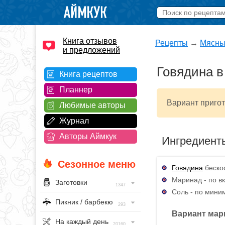
Книга отзывов
Рецепты
→
Мясны
и предложений
Говядина в
Книга рецептов
Планнер
Вариант пригот
Любимые авторы
Журнал
Авторы Аймкук
Ингредиент
Сезонное меню
Говядина
бескос
Маринад - по вк
Заготовки
1347
Соль - по мини
Пикник / барбекю
293
Вариант мар
На каждый день
20160