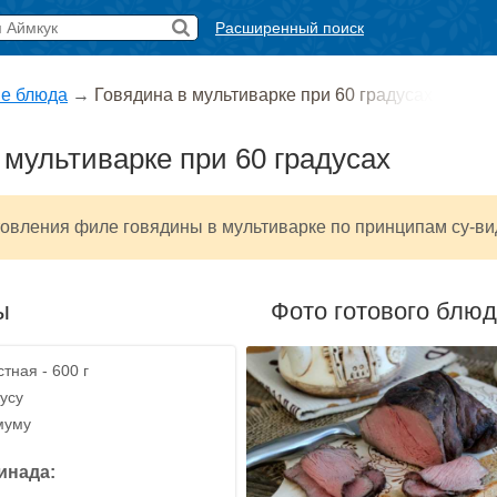
Расширенный поиск
е блюда
→
Говядина в мультиварке при 60 градусах
 мультиварке при 60 градусах
овления филе говядины в мультиварке по принципам су-ви
ы
Фото готового блю
тная - 600 г
усу
муму
инада: