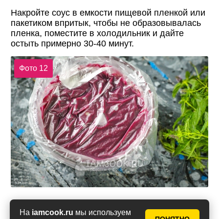
Накройте соус в емкости пищевой пленкой или
пакетиком впритык, чтобы не образовывалась
пленка, поместите в холодильник и дайте
остыть примерно 30-40 минут.
Фото 12
На
iamcook.ru
мы используем
Готовый черничный курд разложите в пиалы