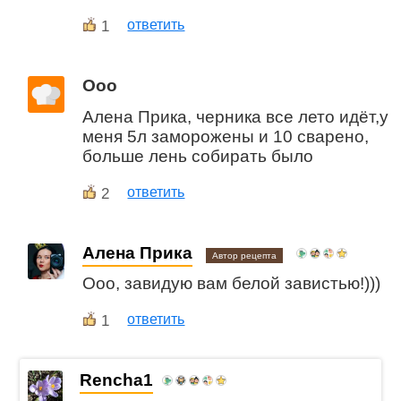
1
ответить
Ооо
Алена Прика, черника все лето идёт,у
меня 5л заморожены и 10 сварено,
больше лень собирать было
2
ответить
Алена Прика
Автор рецепта
Ооо, завидую вам белой завистью!)))
1
ответить
Rencha1