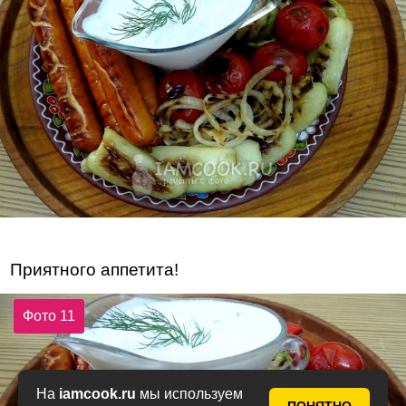
Приятного аппетита!
Фото 11
На
iamcook.ru
мы используем