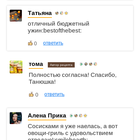
Татьяна
отличный бюджетный
ужин:bestofthebest:
ответить
0
тома
Автор рецепта
Полностью согласна! Спасибо,
Танюшка!
0
ответить
Алена Прика
Сосисками я уже наелась, а вот
овощи-гриль с удовольствием
отведаю!:smilehearth: