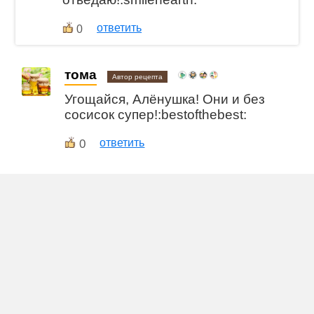
ответить
0
тома
Автор рецепта
Угощайся, Алёнушка! Они и без
сосисок супер!:bestofthebest:
0
ответить