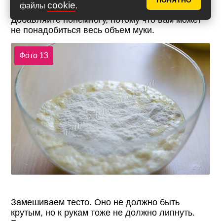
ПОНЯТНО
cookie
файлы
.
Теперь добавляем оставшуюся муку.
Добавляйте понемногу, потому что вам может
не понадобиться весь объем муки.
Фото 13
Замешиваем тесто. Оно не должно быть
крутым, но к рукам тоже не должно липнуть.