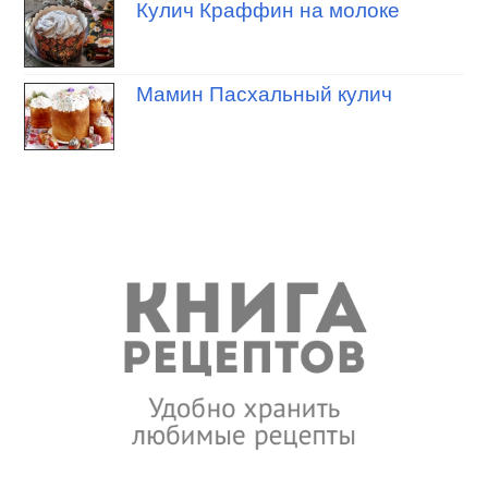
Кулич Краффин на молоке
Мамин Пасхальный кулич