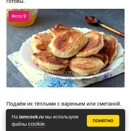
готовы.
Фото 9
Подаём их тёплыми с вареньем или сметаной.
На
iamcook.ru
мы используем
Фото 10
ПОНЯТНО
cookie
файлы
.