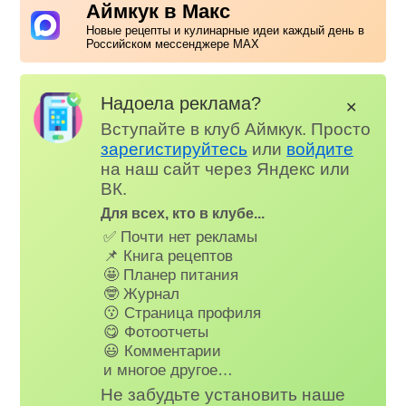
Аймкук в Макс
Новые рецепты и кулинарные идеи каждый день в
Российском мессенджере MAX
Надоела реклама?
✕
Вступайте в клуб Аймкук. Просто
зарегистируйтесь
или
войдите
на наш сайт через Яндекс или
ВК.
Для всех, кто в клубе...
✅ Почти нет рекламы
📌 Книга рецептов
🤩 Планер питания
🤓 Журнал
😗 Страница профиля
😋 Фотоотчеты
😃 Комментарии
и многое другое…
Не забудьте установить наше