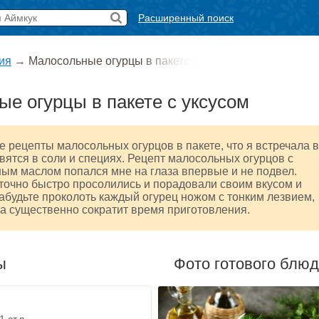
Расширенный поиск
ия
→
Малосольные огурцы в пакете с
е огурцы в пакете с уксусом
е рецепты малосольных огурцов в пакете, что я встречала в
овятся в соли и специях. Рецепт малосольных огурцов с
ным маслом попался мне на глаза впервые и не подвел.
точно быстро просолились и порадовали своим вкусом и
абудьте проколоть каждый огурец ножом с тонким лезвием,
а существенно сократит время приготовления.
ы
Фото готового блю
 ст.л.