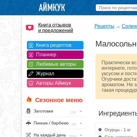
Книга отзывов
Рецепты
→
Солен
и предложений
Малосольны
Книга рецептов
Планнер
Практически вс
Любимые авторы
интернете, гот
Журнал
уксусом и пост
Огурчики доста
Авторы Аймкук
ароматом. Не з
такая процедур
Сезонное меню
Заготовки
Ингредиент
1347
Пикник / барбекю
293
Огурцы - 1 кг
На каждый день
Соль морская - 1
20160