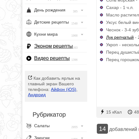
Сахар - 1 ч.л.
День рождения
385
Масло раститель
Детские рецепты
Уксус белый вин
1548
Чеснок - 3-4 зу
Кухни мира
1968
Лук репчатый
- 
Укроп - несколь
Эконом рецепты
393
Перец душистый 
Видео рецепты
Перец горошком 
1396
Как добавить ярлык на
главный экран Вашего
телефона:
Айфон (iOS)
,
Андроид
15 кКал
48
Рубрикатор
Салаты
14
2955
добавлений
Закуски