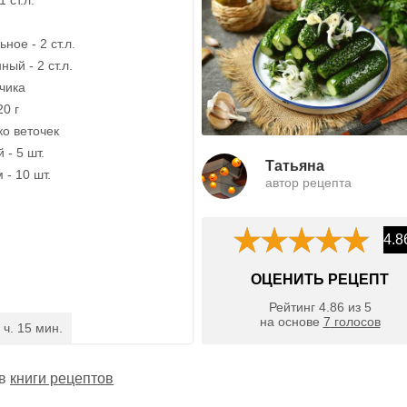
ное - 2 ст.л.
ный - 2 ст.л.
бчика
20 г
ко веточек
- 5 шт.
Татьяна
- 10 шт.
автор рецепта
4.8
ОЦЕНИТЬ РЕЦЕПТ
Рейтинг
4.86
из
5
на основе
7
голосов
 ч. 15 мин.
 в
книги рецептов