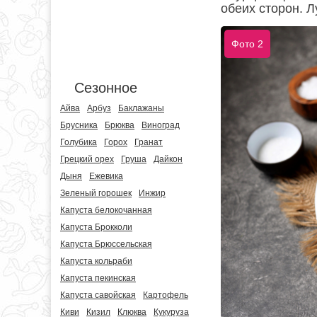
обеих сторон. Л
Фото 2
Сезонное
Айва
Арбуз
Баклажаны
Брусника
Брюква
Виноград
Голубика
Горох
Гранат
Грецкий орех
Груша
Дайкон
Дыня
Ежевика
Зеленый горошек
Инжир
Капуста белокочанная
Капуста Брокколи
Капуста Брюссельская
Капуста кольраби
Капуста пекинская
Капуста савойская
Картофель
Киви
Кизил
Клюква
Кукуруза