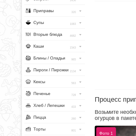
1456
Приправы
320
Супы
1083
Вторые блюда
4682
Каши
1543
Блины / Оладьи
965
Пироги / Пирожки
2134
Кексы
563
Печенье
728
Процесс при
Хлеб / Лепешки
433
Возьмите необх
Пицца
огурцов в пакет
260
Торты
801
Фото 1