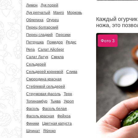
Лимон
Лук порей
Лук репчатый
Манго
Морковь
Каждый огурчик
Облепиха
Огурец
ножа, это позво
Перец болгарский
Перец сладкий
Персики
Фото 3
Петрушка
Помидор
Редис
Репа
Салат Айсберг
Салат Латук
Свекла
Сельдерей
Сельдерей корневой
Слива
Смородина красная
Стеблевой сельдерей
Стручковая фасоль
Терн
Топинамбур
Тыква
Укроп
Фасоль
Фасоль белая
Фасоль красная
Фейхоа
Финики
Цветная капуста
Шпинат
Яблоко