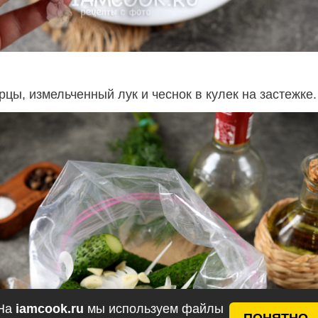
цы, измельченный лук и чеснок в кулек на застежке.
На
iamcook.ru
мы используем файлы
ПОНЯТНО