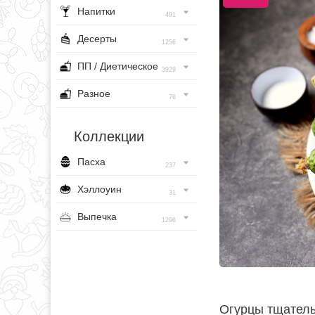
Напитки
491
Десерты
1256
ПП / Диетическое
3929
Разное
76
Коллекции
Пасха
237
Хэллоуин
31
Выпечка
1296
Огурцы тщатель