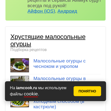
рецепты и сервисы Аймкук будут
всегда под рукой!
Айфон (iOS)
,
Андроид
Хрустящие малосольные
огурцы
Подборка рецептов
Малосольные огурцы с
чесноком и укропом
Малосольные огурцы в
банке
На
iamcook.ru
мы используем
ПОНЯТНО
cookie
файлы
.
Малосольные огурцы
холодным способом (в
кастрюле)