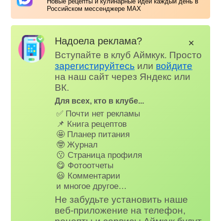
Новые рецепты и кулинарные идеи каждый день в
Российском мессенджере MAX
Надоела реклама?
✕
Вступайте в клуб Аймкук. Просто
зарегистируйтесь
или
войдите
на наш сайт через Яндекс или
ВК.
Для всех, кто в клубе...
✅ Почти нет рекламы
📌 Книга рецептов
🤩 Планер питания
🤓 Журнал
😗 Страница профиля
😋 Фотоотчеты
😃 Комментарии
и многое другое…
Не забудьте установить наше
веб-приложение на телефон,