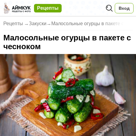
Рецепты
Вход
Рецепты
→
Закуски
→
Малосольные огурцы в пакете с
Малосольные огурцы в пакете с
чесноком