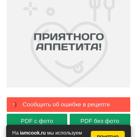
Сообщить об ошибке в рецепте
PDF с фото
PDF без фото
На
iamcook.ru
мы используем