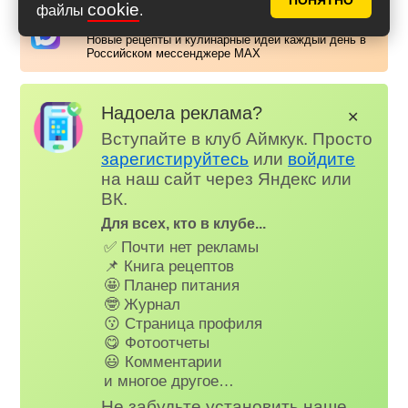
ПОНЯТНО
cookie
файлы
.
Аймкук в Макс
Новые рецепты и кулинарные идеи каждый день в
Российском мессенджере MAX
Надоела реклама?
✕
Вступайте в клуб Аймкук. Просто
зарегистируйтесь
или
войдите
на наш сайт через Яндекс или
ВК.
Для всех, кто в клубе...
✅ Почти нет рекламы
📌 Книга рецептов
🤩 Планер питания
🤓 Журнал
😗 Страница профиля
😋 Фотоотчеты
😃 Комментарии
и многое другое…
Не забудьте установить наше