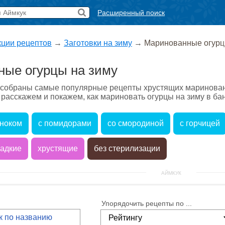
Расширенный поиск
кции рецептов
→
Заготовки на зиму
→
Маринованные огурц
ые огурцы на зиму
 собраны самые популярные рецепты хрустящих маринован
расскажем и покажем, как мариновать огурцы на зиму в бан
сноком
с помидорами
со смородиной
с горчицей
ладкие
хрустящие
без стерилизации
АЙМКУК
Упорядочить рецепты по ...