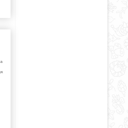
на
ук