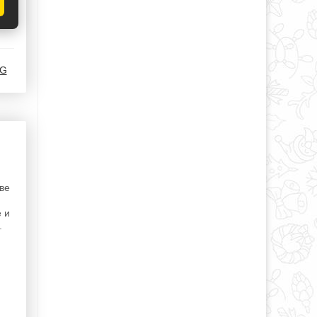
_G
ве
 и
.