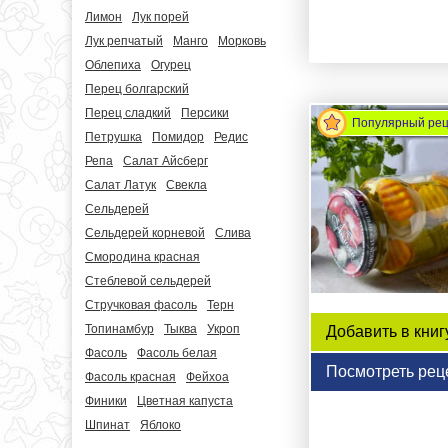
Лимон
Лук порей
Лук репчатый
Манго
Морковь
Облепиха
Огурец
Перец болгарский
Перец сладкий
Персики
Популярный ре
Петрушка
Помидор
Редис
Репа
Салат Айсберг
Салат Латук
Свекла
Сельдерей
Сельдерей корневой
Слива
Смородина красная
Стеблевой сельдерей
Стручковая фасоль
Терн
Топинамбур
Тыква
Укроп
Добавить в книг
Фасоль
Фасоль белая
Посмотреть рец
Фасоль красная
Фейхоа
Финики
Цветная капуста
Шпинат
Яблоко