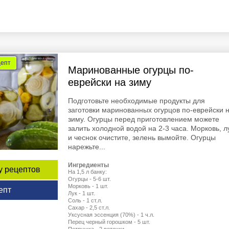
цепт
Маринованные огурцы по-
еврейски на зиму
Подготовьте необходимые продукты для
заготовки маринованных огурцов по-еврейски 
зиму. Огурцы перед приготовлением можете
залить холодной водой на 2-3 часа. Морковь, л
и чеснок очистите, зелень вымойте. Огурцы
нарежьте...
Ингредиенты
у рецептов
На 1,5 л банку:
Огурцы - 5-6 шт.
Морковь - 1 шт.
епт
Лук - 1 шт.
Соль - 1 ст.л.
Сахар - 2,5 ст.л.
Уксусная эссенция (70%) - 1 ч.л.
Перец черный горошком - 5 шт.