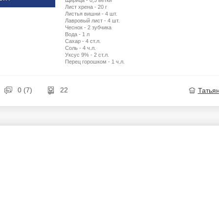
Щирица - 0,5 ветки
Лист хрена - 20 г
Листья вишни - 4 шт.
Лавровый лист - 4 шт.
Чеснок - 2 зубчика
Вода - 1 л
Сахар - 4 ст.л.
Соль - 4 ч.л.
Уксус 9% - 2 ст.л.
Перец горошком - 1 ч.л.
0 (7)
22
Татья