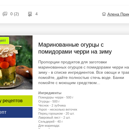
0 (2)
4
Алена При
цепт
Маринованные огурцы с
помидорами черри на зиму
Пропорции продуктов для заготовки
маринованных огурцов с помидорами черри на
зиму - в списке ингредиентов. Все овощи и тра
помойте, дайте полностью стечь воде. Банки
помойте с моющим средством...
Ингредиенты
Помидоры черри - 500 г
у рецептов
Огурцы - 500 г
Чеснок - 2 зубчика
Укроп - несколько веточек
епт
Перец горошком - 20 шт.
Лавровый лист - 2 шт.
Сельдерей - 40 г
Для маринада: