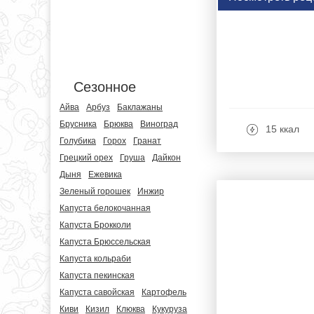
Сезонное
Айва
Арбуз
Баклажаны
Брусника
Брюква
Виноград
15 ккал
Голубика
Горох
Гранат
Грецкий орех
Груша
Дайкон
Дыня
Ежевика
Зеленый горошек
Инжир
Капуста белокочанная
Капуста Брокколи
Капуста Брюссельская
Капуста кольраби
Капуста пекинская
Капуста савойская
Картофель
Киви
Кизил
Клюква
Кукуруза