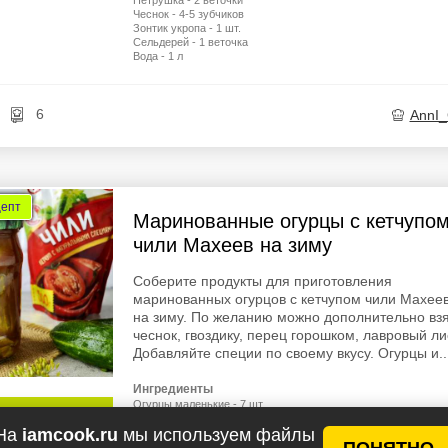
Петрушка - 2 веточки
Чеснок - 4-5 зубчиков
Зонтик укропа - 1 шт.
Сельдерей - 1 веточка
Вода - 1 л
6
AnnI
цепт
Маринованные огурцы с кетчупо
чили Махеев на зиму
Соберите продукты для приготовления
маринованных огурцов с кетчупом чили Махее
на зиму. По желанию можно дополнительно вз
чеснок, гвоздику, перец горошком, лавровый ли
Добавляйте специи по своему вкусу. Огурцы и..
Ингредиенты
Огурцы маленькие - 7 шт.
у рецептов
Кетчуп "Махеев" чили - 2 ст.л.
На
iamcook.ru
мы используем файлы
Сахар - 1 ст.л.
ПОНЯТНО
Соль - 1 ч.л. (без верха)