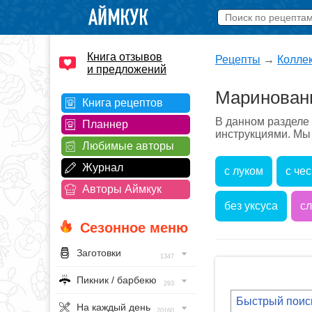
Книга отзывов
Рецепты
→
Колле
и предложений
Маринованн
Книга рецептов
В данном разделе
Планнер
инструкциями. Мы 
Любимые авторы
Журнал
с луком
с че
Авторы Аймкук
без уксуса
с
Сезонное меню
Заготовки
1347
Пикник / барбекю
293
На каждый день
20160