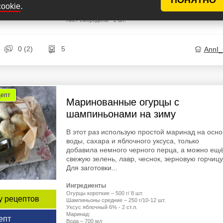
епт
.
cookie
Уксусная эссенция - 0,5 ч.л.
Лист хрена - 5 г
Лист смородины - 2 шт.
0 (2)
5
AnnI
цепт
Маринованные огурцы с
шампиньонами на зиму
В этот раз использую простой маринад на осно
воды, сахара и яблочного уксуса, только
добавила немного черного перца, а можно ещё
свежую зелень, лавр, чеснок, зерновую горчицу
Для заготовки...
Ингредиенты
Огурцы короткие – 500 г/ 8 шт.
у рецептов
Шампиньоны средние – 250 г/10-12 шт.
Уксус яблочный 6% - 2 ст.л.
Маринад:
епт
Вода – 700 мл