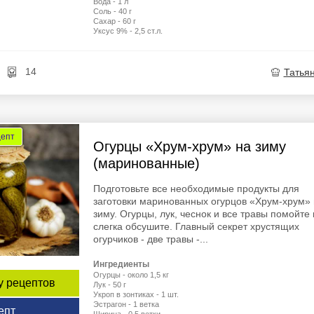
Вода - 1 л
Соль - 40 г
Сахар - 60 г
Уксус 9% - 2,5 ст.л.
14
Татья
цепт
Огурцы «Хрум-хрум» на зиму
(маринованные)
Подготовьте все необходимые продукты для
заготовки маринованных огурцов «Хрум-хрум»
зиму. Огурцы, лук, чеснок и все травы помойте 
слегка обсушите. Главный секрет хрустящих
огурчиков - две травы -...
Ингредиенты
Огурцы - около 1,5 кг
у рецептов
Лук - 50 г
Укроп в зонтиках - 1 шт.
Эстрагон - 1 ветка
епт