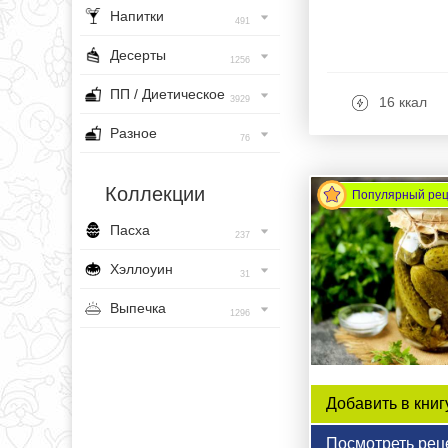
Напитки
491
Десерты
1256
ПП / Диетическое
3929
16 ккал
Разное
76
Коллекции
Популярный ре
Пасха
237
Хэллоуин
31
Выпечка
1296
Добавить в книг
Посмотреть рец