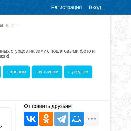
Регистрация
Вход
ы на зиму
ных огурцов на зиму с пошаговыми фото и
ках!
с хреном
с кетчупом
с уксусом
Отправить друзьям