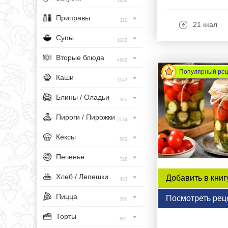
1456
Приправы
320
21 ккал
Супы
1083
Вторые блюда
4682
Популярный ре
Каши
1543
Блины / Оладьи
965
Пироги / Пирожки
2134
Кексы
563
Печенье
728
Хлеб / Лепешки
Добавить в книг
433
Пицца
Посмотреть рец
260
Торты
801