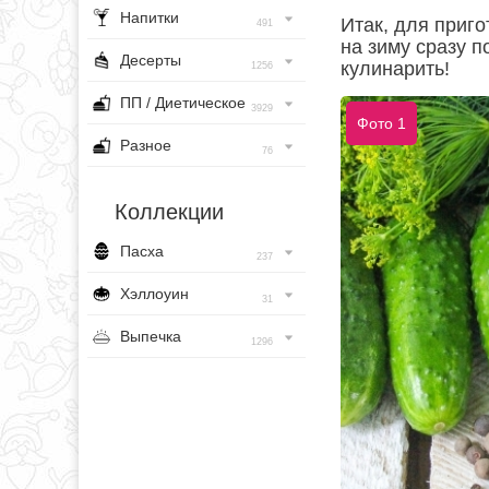
Напитки
Итак, для приг
491
на зиму сразу 
Десерты
кулинарить!
1256
ПП / Диетическое
3929
Фото 1
Разное
76
Коллекции
Пасха
237
Хэллоуин
31
Выпечка
1296