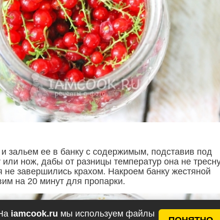
 и зальем ее в банку с содержимым, подставив под
 или нож, дабы от разницы температур она не тресн
я не завершились крахом. Накроем банку жестяной
вим на 20 минут для пропарки.
На
iamcook.ru
мы используем файлы
ПОНЯТНО