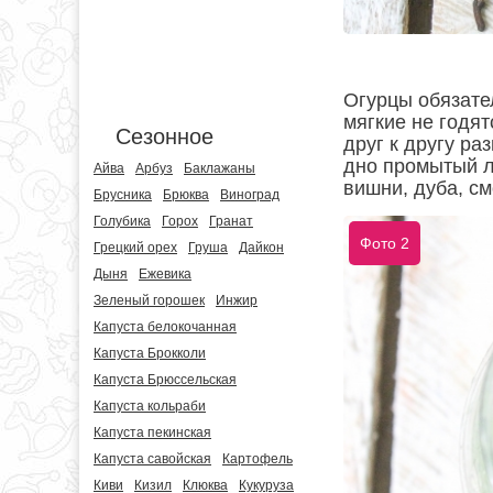
Огурцы обязате
мягкие не годят
Сезонное
друг к другу ра
дно промытый л
Айва
Арбуз
Баклажаны
вишни, дуба, с
Брусника
Брюква
Виноград
Голубика
Горох
Гранат
Фото 2
Грецкий орех
Груша
Дайкон
Дыня
Ежевика
Зеленый горошек
Инжир
Капуста белокочанная
Капуста Брокколи
Капуста Брюссельская
Капуста кольраби
Капуста пекинская
Капуста савойская
Картофель
Киви
Кизил
Клюква
Кукуруза