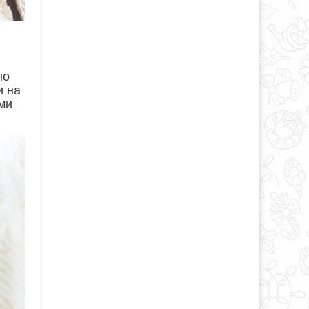
но
и на
ми