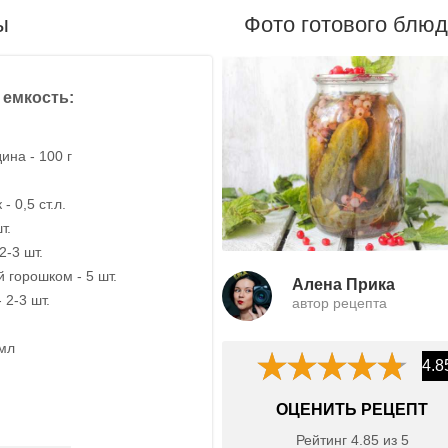
ы
Фото готового блю
л емкость:
ина - 100 г
 0,5 ст.л.
т.
2-3 шт.
 горошком - 5 шт.
Алена Прика
 2-3 шт.
автор рецепта
.
 мл
4.8
ОЦЕНИТЬ РЕЦЕПТ
Рейтинг
4.85
из
5