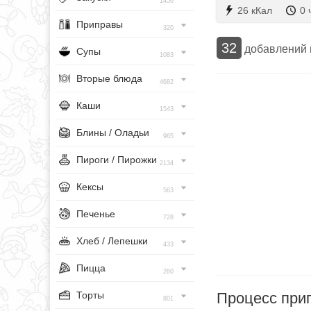
1456
26 кКал
0 
Приправы
320
32
добавлений
Супы
1083
Вторые блюда
4682
Каши
1543
Блины / Оладьи
965
Пироги / Пирожки
2134
Кексы
563
Печенье
728
Хлеб / Лепешки
433
Пицца
260
Процесс при
Торты
801