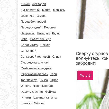
Лимон
Лук порей
Лук репчатый
Манго
Морковь
Облепиха
Огурец
Перец болгарский
Перец сладкий
Персики
Петрушка
Помидор
Редис
Репа
Салат Айсберг
Салат Латук
Свекла
Сельдерей
Сверху огурцов
Сельдерей корневой
Слива
волнуйтесь, кон
Смородина красная
забродит!
Стеблевой сельдерей
Стручковая фасоль
Терн
Фото 3
Топинамбур
Тыква
Укроп
Фасоль
Фасоль белая
Фасоль красная
Фейхоа
Финики
Цветная капуста
Шпинат
Яблоко