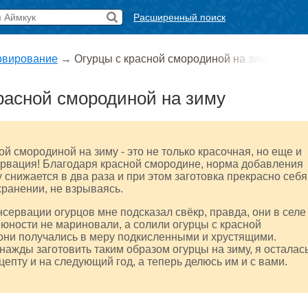
Расширенный поиск
рвирование
→
Огурцы с красной смородиной на зиму
расной смородиной на зиму
ой смородиной на зиму - это не только красочная, но еще и
ервация! Благодаря красной смородине, норма добавления
у снижается в два раза и при этом заготовка прекрасно себя
 хранении, не взрываясь.
нсервации огурцов мне подсказал свёкр, правда, они в селе
юности не мариновали, а солили огурцы с красной
они получались в меру подкисленными и хрустящими.
ажды заготовить таким образом огурцы на зиму, я осталас
цепту и на следующий год, а теперь делюсь им и с вами.