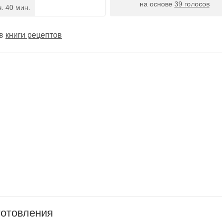
на основе
39
голосов
ч. 40 мин.
 в
книги рецептов
готовления