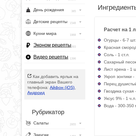
Ингредиент
День рождения
385
Детские рецепты
1548
Расчет на 1 
Кухни мира
1968
Огурцы - 6-7 шт.
Эконом рецепты
Красная смород
393
Соль - 1 ст.л.
Видео рецепты
1396
Сахарный песок -
Лист хрена - 1 ш
Укроп зонтики - 
Как добавить ярлык на
главный экран Вашего
Перец душистый
телефона:
Айфон (iOS)
,
Гвоздика сухая -
Андроид
Уксус 9% - 1 ч.л
Вода - 300-350
Рубрикатор
Салаты
2955
Закуски