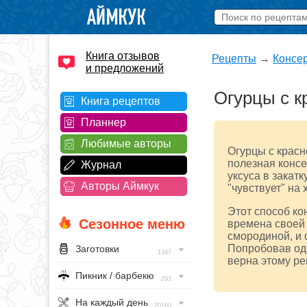
Книга отзывов
Рецепты
→
Консе
и предложений
Огурцы с к
Книга рецептов
Планнер
Любимые авторы
Огурцы с красн
полезная конс
Журнал
уксуса в закатк
Авторы Аймкук
"чувствует" на
Этот способ ко
Сезонное меню
времена своей 
смородиной, и 
Попробовав одн
Заготовки
1347
верна этому ре
Пикник / барбекю
293
На каждый день
20160