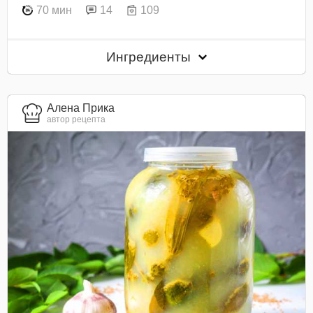
70 мин
14
109
Ингредиенты
Алена Прика
автор рецепта