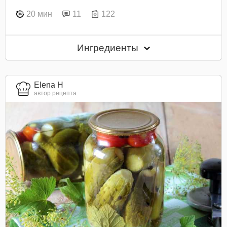
20 мин
11
122
Ингредиенты
Elena H
автор рецепта