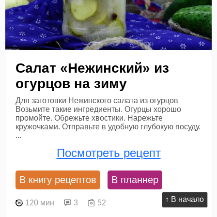
Салат «Нежинский» из
огурцов на зиму
Для заготовки Нежинского салата из огурцов
Возьмите такие ингредиенты. Огурцы хорошо
промойте. Обрежьте хвостики. Нарежьте
кружочками. Отправьте в удобную глубокую посуду.
...
Посмотреть рецепт
В книгу рецептов
В планнер
↑ В начало
120 мин
3
52