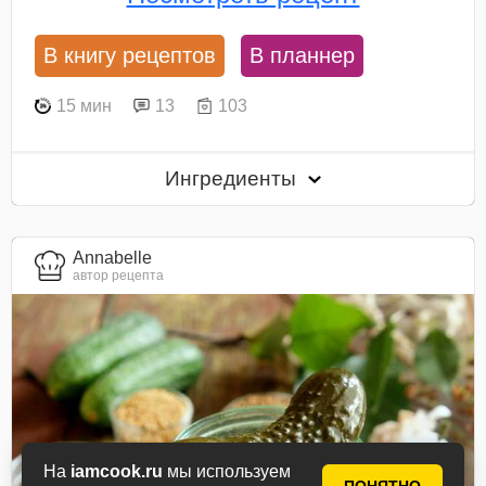
В книгу рецептов
В планнер
15 мин
13
103
Ингредиенты
Annabelle
автор рецепта
На
iamcook.ru
мы используем