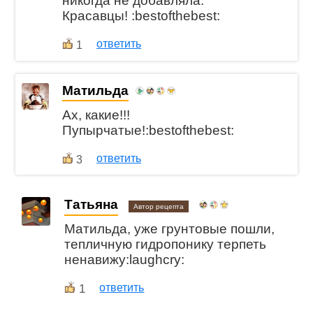
никогда не добавляла.
Красавцы! :bestofthebest:
ответить
1
Матильда
Ах, какие!!!
Пупырчатые!:bestofthebest:
ответить
3
Татьяна
Автор рецепта
Матильда, уже грунтовые пошли,
тепличную гидропонику терпеть
ненавижу:laughcry:
1
ответить