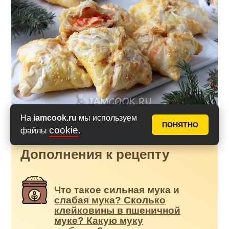
На
iamcook.ru
мы используем
ПОНЯТНО
cookie
файлы
.
Дополнения к рецепту
Что такое сильная мука и
слабая мука? Сколько
клейковины в пшеничной
муке? Какую муку