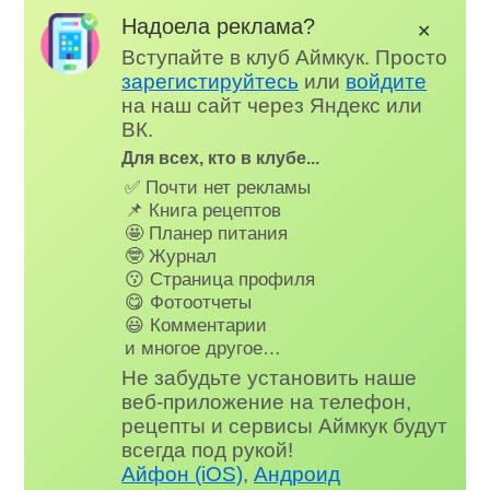
Надоела реклама?
✕
Вступайте в клуб Аймкук. Просто
зарегистируйтесь
или
войдите
на наш сайт через Яндекс или
ВК.
Для всех, кто в клубе...
✅ Почти нет рекламы
📌 Книга рецептов
🤩 Планер питания
🤓 Журнал
😗 Страница профиля
😋 Фотоотчеты
😃 Комментарии
и многое другое…
Не забудьте установить наше
веб-приложение на телефон,
рецепты и сервисы Аймкук будут
всегда под рукой!
Айфон (iOS)
,
Андроид