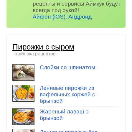
рецепты и сервисы Аймкук будут
всегда под рукой!
Айфон (iOS)
,
Андроид
Пирожки с сыром
Подборка рецептов
Слойки со шпинатом
Ленивые пирожки из
вафельных коржей с
брынзой
Жареный лаваш с
брынзой