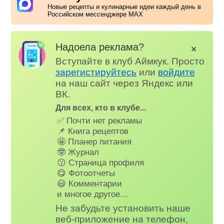
Новые рецепты и кулинарные идеи каждый день в
Российском мессенджере MAX
Надоела реклама?
✕
Вступайте в клуб Аймкук. Просто
зарегистируйтесь
или
войдите
на наш сайт через Яндекс или
ВК.
Для всех, кто в клубе...
✅ Почти нет рекламы
📌 Книга рецептов
🤩 Планер питания
🤓 Журнал
😗 Страница профиля
😋 Фотоотчеты
😃 Комментарии
и многое другое…
Не забудьте установить наше
веб-приложение на телефон,