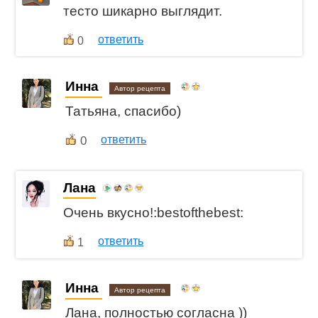
тесто шикарно выглядит.
ответить
0
Инна
Автор рецепта
Татьяна, спасибо)
0
ответить
Лана
Очень вкусно!:bestofthebest:
ответить
1
Инна
Автор рецепта
Лана, полностью согласна ))