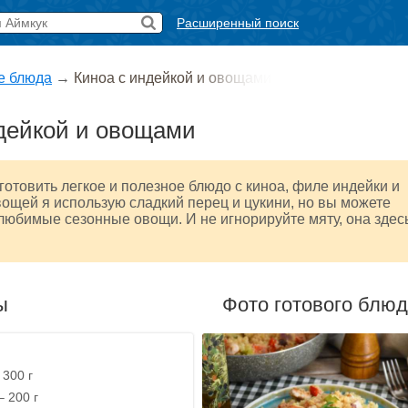
Расширенный поиск
е блюда
→
Киноа с индейкой и овощами
дейкой и овощами
отовить легкое и полезное блюдо с киноа, филе индейки и
ощей я использую сладкий перец и цукини, но вы можете
любимые сезонные овощи. И не игнорируйте мяту, она здес
ы
Фото готового блю
 300 г
 200 г