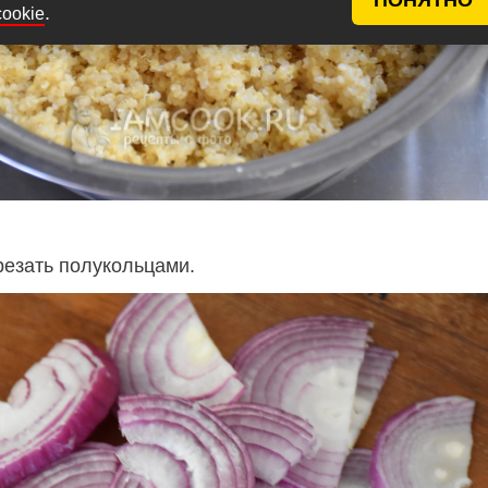
.
cookie
резать полукольцами.