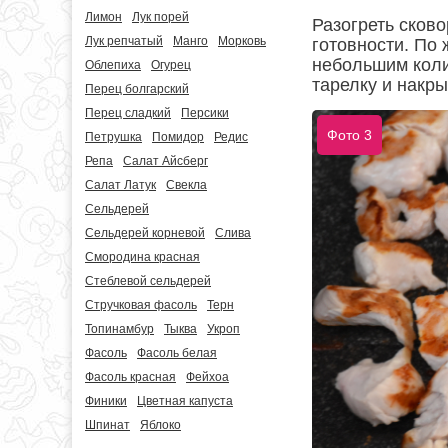
Лимон
Лук порей
Разогреть сково
Лук репчатый
Манго
Морковь
готовности. По
небольшим коли
Облепиха
Огурец
тарелку и накр
Перец болгарский
Перец сладкий
Персики
Фото 3
Петрушка
Помидор
Редис
Репа
Салат Айсберг
Салат Латук
Свекла
Сельдерей
Сельдерей корневой
Слива
Смородина красная
Стеблевой сельдерей
Стручковая фасоль
Терн
Топинамбур
Тыква
Укроп
Фасоль
Фасоль белая
Фасоль красная
Фейхоа
Финики
Цветная капуста
Шпинат
Яблоко