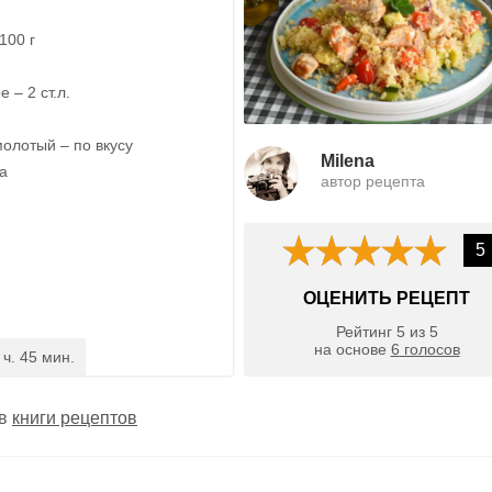
100 г
 – 2 ст.л.
олотый – по вкусу
Milena
а
автор рецепта
5
ОЦЕНИТЬ РЕЦЕПТ
Рейтинг
5
из
5
на основе
6
голосов
 ч. 45 мин.
 в
книги рецептов