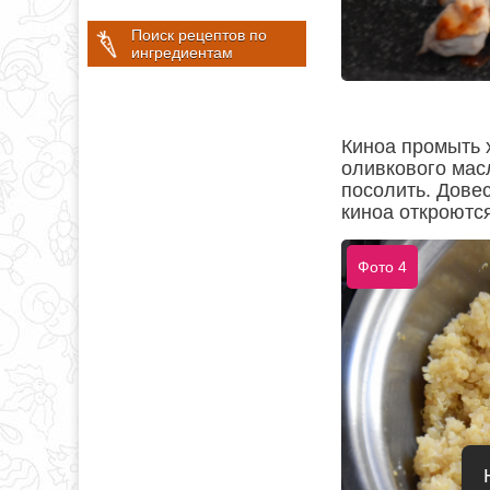
Поиск рецептов по
ингредиентам
Киноа промыть х
оливкового масл
посолить. Довес
киноа откроются
Фото 4