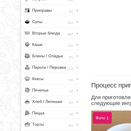
1456
Приправы
320
Супы
1083
Вторые блюда
4682
Каши
1543
Блины / Оладьи
965
Пироги / Пирожки
2134
Кексы
563
Процесс при
Печенье
728
Для приготовле
Хлеб / Лепешки
следующие инг
433
Пицца
260
Фото 1
Торты
801