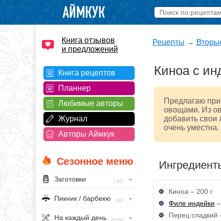
Книга отзывов
Рецепты
→
Вторы
и предложений
Киноа с ин
Книга рецептов
Планнер
Предлагаю приг
Любимые авторы
овощами. Из ов
Журнал
добавить свои 
очень уместна.
Авторы Аймкук
Сезонное меню
Ингредиент
Заготовки
1347
Киноа – 200 г
Пикник / барбекю
293
Филе индейки
–
Перец сладкий –
На каждый день
20160