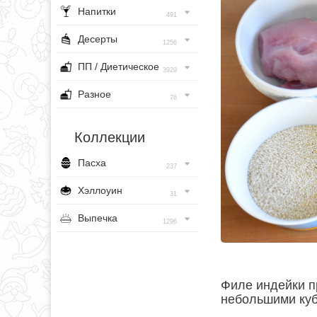
Напитки
491
Десерты
1256
ПП / Диетическое
3929
Разное
76
Коллекции
Пасха
237
Хэллоуин
31
Выпечка
1296
Филе индейки п
небольшими куб