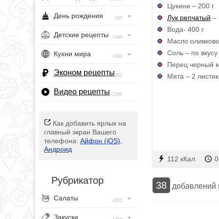
Цукини – 200 г
День рождения
Лук репчатый
– 
385
Вода- 400 г
Детские рецепты
1548
Масло оливковое
Соль – по вкусу
Кухни мира
1968
Перец черный м
Эконом рецепты
Мята – 2 листик
393
Видео рецепты
1396
Как добавить ярлык на
главный экран Вашего
телефона:
Айфон (iOS)
,
Андроид
112 кКал
0
Рубрикатор
38
добавлений
Салаты
2955
Закуски