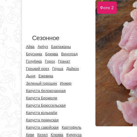
Фото 2
Сезонное
Айва
Арбуз
Баклажаны
Брусника
Брюква
Виноград
Голубика
Горох
Гранат
Грецкий орех
Груша
Дайкон
Дыня
Ежевика
Зеленый горошек
Инжир
Капуста белокочанная
Капуста Брокколи
Капуста Брюссельская
Капуста кольраби
Капуста пекинская
Капуста савойская
Картофель
Киви
Кизил
Клюква
Кукуруза