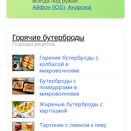
всегда под рукой!
Айфон (iOS)
,
Андроид
Горячие бутерброды
Подборка рецептов
Горячие бутерброды с
колбасой в
микроволновке
Бутерброды с
помидорами в
микроволновке
Жареные бутерброды с
картошкой
Тартинки с тмином к пиву