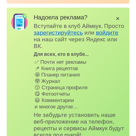
Надоела реклама?
✕
Вступайте в клуб Аймкук. Просто
зарегистируйтесь
или
войдите
на наш сайт через Яндекс или
ВК.
Для всех, кто в клубе...
✅ Почти нет рекламы
📌 Книга рецептов
🤩 Планер питания
🤓 Журнал
😗 Страница профиля
😋 Фотоотчеты
😃 Комментарии
и многое другое…
Не забудьте установить наше
веб-приложение на телефон,
рецепты и сервисы Аймкук будут
всегда под рукой!