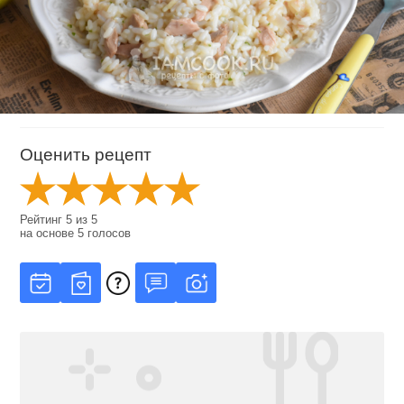
Оценить рецепт
Рейтинг
5
из
5
на основе
5
голосов