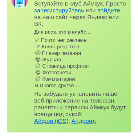
Вступайте в клуб Аймкук. Просто
зарегистируйтесь
или
войдите
на наш сайт через Яндекс или
ВК.
Для всех, кто в клубе...
✅ Почти нет рекламы
📌 Книга рецептов
🤩 Планер питания
🤓 Журнал
😗 Страница профиля
😋 Фотоотчеты
😃 Комментарии
и многое другое…
Не забудьте установить наше
веб-приложение на телефон,
рецепты и сервисы Аймкук будут
всегда под рукой!
Айфон (iOS)
,
Андроид