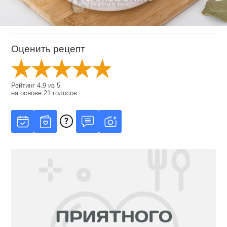
Оценить рецепт
Рейтинг
4.9
из
5
на основе
21
голосов