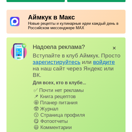
Аймкук в Макс
Новые рецепты и кулинарные идеи каждый день в
Российском мессенджере MAX
Надоела реклама?
✕
Вступайте в клуб Аймкук. Просто
зарегистируйтесь
или
войдите
на наш сайт через Яндекс или
ВК.
Для всех, кто в клубе...
✅ Почти нет рекламы
📌 Книга рецептов
🤩 Планер питания
🤓 Журнал
😗 Страница профиля
😋 Фотоотчеты
😃 Комментарии