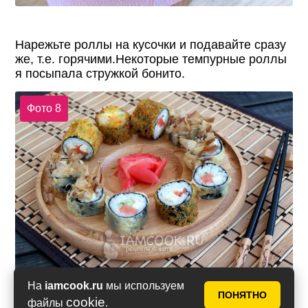
Нарежьте роллы на кусочки и подавайте сразу
же, т.е. горячими.Некоторые темпурные роллы
я посыпала стружкой бонито.
Фото 8
На
iamcook.ru
мы используем
ПОНЯТНО
cookie
файлы
.