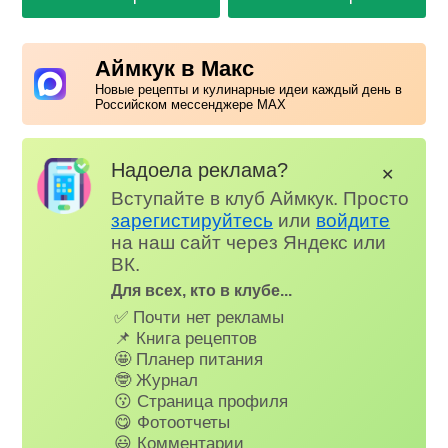
Аймкук в Макс
Новые рецепты и кулинарные идеи каждый день в
Российском мессенджере MAX
Надоела реклама?
✕
Вступайте в клуб Аймкук. Просто
зарегистируйтесь
или
войдите
на наш сайт через Яндекс или
ВК.
Для всех, кто в клубе...
✅ Почти нет рекламы
📌 Книга рецептов
🤩 Планер питания
🤓 Журнал
😗 Страница профиля
😋 Фотоотчеты
😃 Комментарии