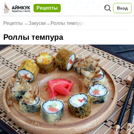
Рецепты
Вход
Рецепты
→
Закуски
→
Роллы темпура
Роллы темпура