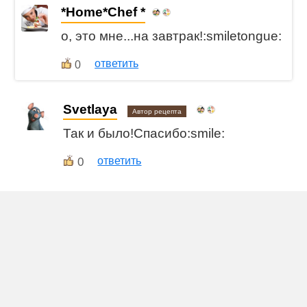
*Home*Chef *
о, это мне...на завтрак!:smiletongue:
ответить
0
Svetlaya
Автор рецепта
Так и было!Спасибо:smile:
0
ответить