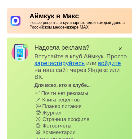
Аймкук в Макс
Новые рецепты и кулинарные идеи каждый день в
Российском мессенджере MAX
Надоела реклама?
✕
Вступайте в клуб Аймкук. Просто
зарегистируйтесь
или
войдите
на наш сайт через Яндекс или
ВК.
Для всех, кто в клубе...
✅ Почти нет рекламы
📌 Книга рецептов
🤩 Планер питания
🤓 Журнал
😗 Страница профиля
😋 Фотоотчеты
😃 Комментарии
и многое другое…