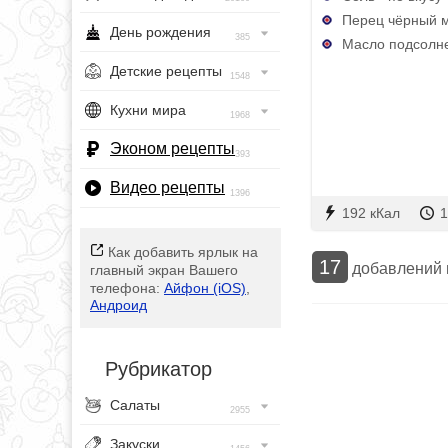
Перец чёрный м
День рождения
385
Масло подсолне
Детские рецепты
1548
Кухни мира
1968
Эконом рецепты
393
Видео рецепты
1396
192 кКал
1
Как добавить ярлык на
17
добавлений
главный экран Вашего
телефона:
Айфон (iOS)
,
Андроид
Рубрикатор
Салаты
2955
Закуски