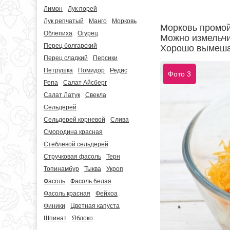
Лимон
Лук порей
Лук репчатый
Манго
Морковь
Морковь промойт
Облепиха
Огурец
Можно измельчи
Перец болгарский
Хорошо вымеша
Перец сладкий
Персики
Петрушка
Помидор
Редис
Фото 3
Репа
Салат Айсберг
Салат Латук
Свекла
Сельдерей
Сельдерей корневой
Слива
Смородина красная
Стеблевой сельдерей
Стручковая фасоль
Терн
Топинамбур
Тыква
Укроп
Фасоль
Фасоль белая
Фасоль красная
Фейхоа
Финики
Цветная капуста
Шпинат
Яблоко