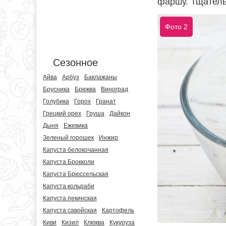
фаршу. Тщател
Фото 2
Сезонное
Айва
Арбуз
Баклажаны
Брусника
Брюква
Виноград
Голубика
Горох
Гранат
Грецкий орех
Груша
Дайкон
Дыня
Ежевика
Зеленый горошек
Инжир
Капуста белокочанная
Капуста Брокколи
Капуста Брюссельская
Капуста кольраби
Капуста пекинская
Капуста савойская
Картофель
Киви
Кизил
Клюква
Кукуруза