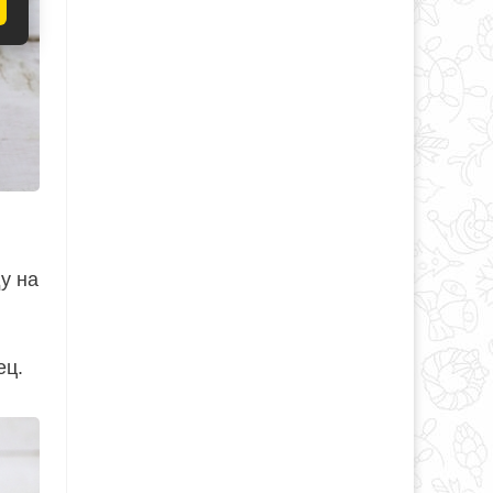
у на
ец.