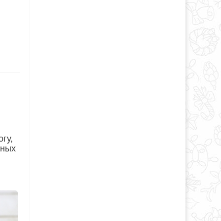
гу,
мных