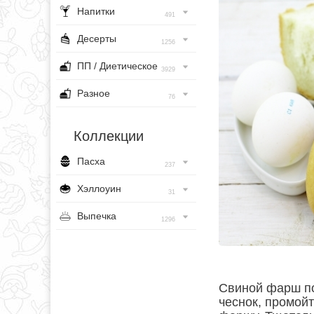
Напитки
491
Десерты
1256
ПП / Диетическое
3929
Разное
76
Коллекции
Пасха
237
Хэллоуин
31
Выпечка
1296
Свиной фарш по
чеснок, промойт