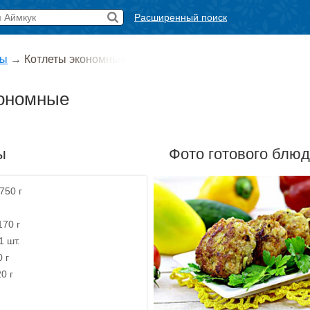
Расширенный поиск
ты
→
Котлеты экономные
кономные
ы
Фото готового блю
750 г
170 г
1 шт.
 г
0 г