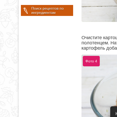
Поиск рецептов по
ингредиентам
Очистите карто
полотенцем. На
картофель доба
Фото 4