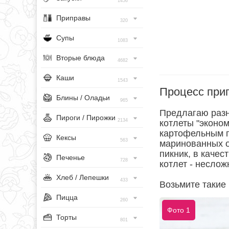
1456
Приправы
320
Супы
1083
Вторые блюда
4682
Каши
1543
Процесс при
Блины / Оладьи
965
Предлагаю разн
Пироги / Пирожки
2134
котлеты "эконо
картофельным п
Кексы
563
маринованных ов
пикник, в качес
Печенье
728
котлет - неслож
Хлеб / Лепешки
433
Возьмите такие
Пицца
260
Фото 1
Торты
801