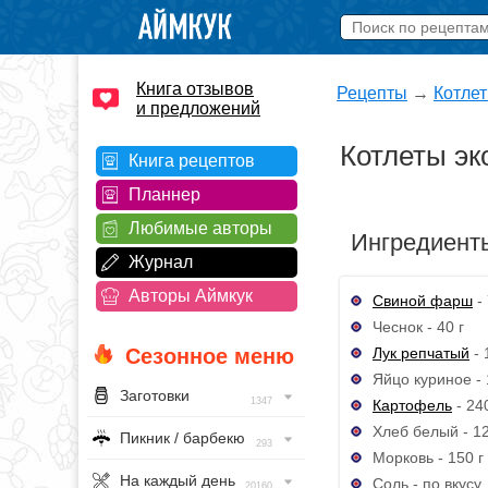
Книга отзывов
Рецепты
→
Котле
и предложений
Котлеты э
Книга рецептов
Планнер
Любимые авторы
Ингредиент
Журнал
Авторы Аймкук
Свиной фарш
- 
Чеснок - 40 г
Лук репчатый
- 
Сезонное меню
Яйцо куриное - 
Заготовки
1347
Картофель
- 240
Хлеб белый - 12
Пикник / барбекю
293
Морковь - 150 г
На каждый день
Соль - по вкусу
20160