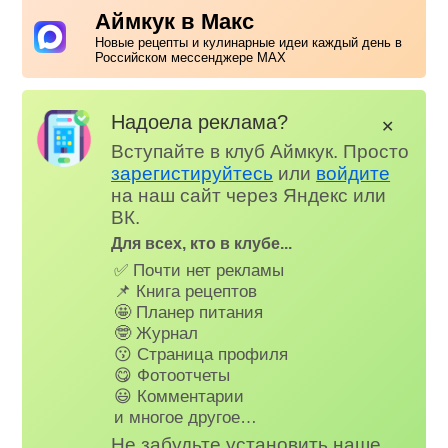
Аймкук в Макс
Новые рецепты и кулинарные идеи каждый день в
Российском мессенджере MAX
Надоела реклама?
✕
Вступайте в клуб Аймкук. Просто
зарегистируйтесь
или
войдите
на наш сайт через Яндекс или
ВК.
Для всех, кто в клубе...
✅ Почти нет рекламы
📌 Книга рецептов
🤩 Планер питания
🤓 Журнал
😗 Страница профиля
😋 Фотоотчеты
😃 Комментарии
и многое другое…
Не забудьте установить наше