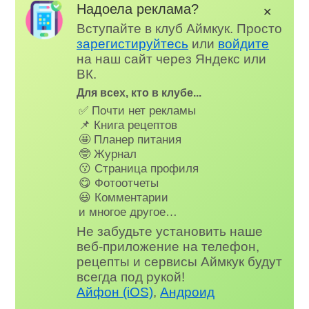
Надоела реклама?
✕
Вступайте в клуб Аймкук. Просто
зарегистируйтесь
или
войдите
на наш сайт через Яндекс или
ВК.
Для всех, кто в клубе...
✅ Почти нет рекламы
📌 Книга рецептов
🤩 Планер питания
🤓 Журнал
😗 Страница профиля
😋 Фотоотчеты
😃 Комментарии
и многое другое…
Не забудьте установить наше
веб-приложение на телефон,
рецепты и сервисы Аймкук будут
всегда под рукой!
Айфон (iOS)
,
Андроид