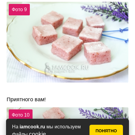
Фото 9
Приятного вам!
Фото 10
На
iamcook.ru
мы используем
ПОНЯТНО
cookie
файлы
.