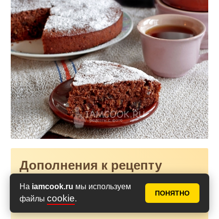
Дополнения к рецепту
На
iamcook.ru
мы используем
ПОНЯТНО
cookie
Рецепт разрыхлителя без
файлы
.
глютена