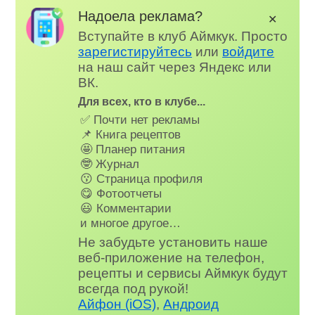
Надоела реклама?
✕
Вступайте в клуб Аймкук. Просто
зарегистируйтесь
или
войдите
на наш сайт через Яндекс или
ВК.
Для всех, кто в клубе...
✅ Почти нет рекламы
📌 Книга рецептов
🤩 Планер питания
🤓 Журнал
😗 Страница профиля
😋 Фотоотчеты
😃 Комментарии
и многое другое…
Не забудьте установить наше
веб-приложение на телефон,
рецепты и сервисы Аймкук будут
всегда под рукой!
Айфон (iOS)
,
Андроид