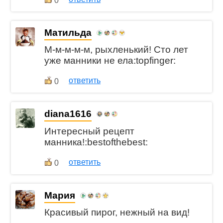
0
Матильда
М-м-м-м-м, рыхленький! Сто лет
уже манники не ела:topfinger:
ответить
0
diana1616
Интересный рецепт
манника!:bestofthebest:
ответить
0
Мария
Красивый пирог, нежный на вид!