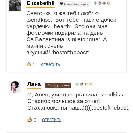
ElizabethII
Гений кулинарии
Светочка, я же тебя люблю
:sendkiss:. Вот тебе наши с дочей
сердечки :hearth:. Это она мне
формочки подарила на день
Св.Валентина :smiletongue:. А
манник очень
вкусный! :bestofthebest:
ответить
1
Лана
Автор рецепта
О, Ален, уже наварганила :sendkiss:.
Спасибо большое за отчет!
Стахановка ты наша))))):bestofthebest:
0
ответить