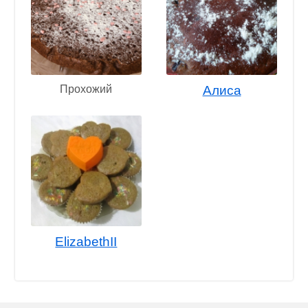
Прохожий
Алиса
ElizabethII