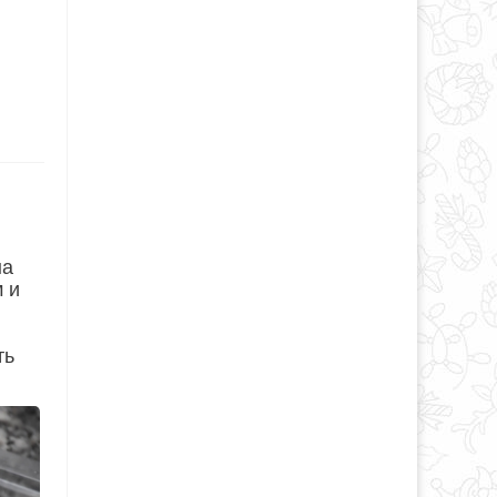
на
м и
ть