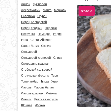
Лимон
Лук порей
Лук репчатый
Манго
Морковь
Фото 3
Облепиха
Огурец
Перец болгарский
Перец сладкий
Персики
Петрушка
Помидор
Редис
Репа
Салат Айсберг
Салат Латук
Свекла
Сельдерей
Сельдерей корневой
Слива
Смородина красная
Стеблевой сельдерей
Стручковая фасоль
Терн
Топинамбур
Тыква
Укроп
Фасоль
Фасоль белая
Фасоль красная
Фейхоа
Финики
Цветная капуста
Шпинат
Яблоко