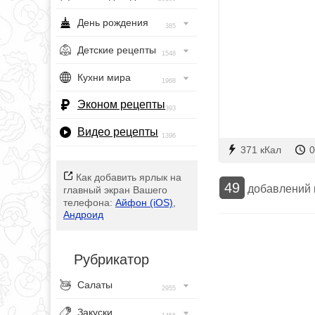
День рождения
385
Детские рецепты
1548
Кухни мира
1968
Эконом рецепты
393
Видео рецепты
1396
371 кКал
0
Как добавить ярлык на
49
добавлений
главный экран Вашего
телефона:
Айфон (iOS)
,
Андроид
Рубрикатор
Салаты
2955
Закуски