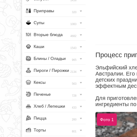
1456
Приправы
320
Супы
1083
Вторые блюда
4682
Каши
1543
Процесс при
Блины / Оладьи
965
Эльфийский хлеб
Пироги / Пирожки
2134
Австралии. Его 
детских праздни
Кексы
563
эффектным дес
Печенье
728
Для приготовле
ингредиенты по 
Хлеб / Лепешки
433
Пицца
Фото 1
260
Торты
801