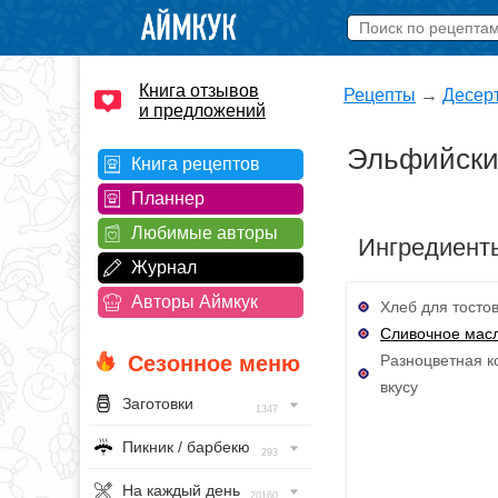
Книга отзывов
Рецепты
→
Десер
и предложений
Эльфийский
Книга рецептов
Планнер
Любимые авторы
Ингредиент
Журнал
Авторы Аймкук
Хлеб для тостов
Сливочное мас
Разноцветная к
Сезонное меню
вкусу
Заготовки
1347
Пикник / барбекю
293
На каждый день
20160