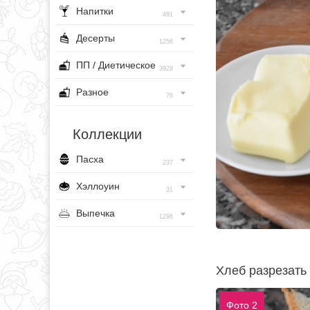
Напитки
491
Десерты
1256
ПП / Диетическое
3929
Разное
76
Коллекции
Пасха
237
Хэллоуин
31
Выпечка
1296
Хлеб разрезать 
Фото 2