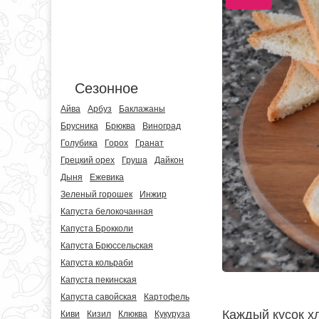
Сезонное
Айва
Арбуз
Баклажаны
Брусника
Брюква
Виноград
Голубика
Горох
Гранат
Грецкий орех
Груша
Дайкон
Дыня
Ежевика
Зеленый горошек
Инжир
Капуста белокочанная
Капуста Брокколи
Капуста Брюссельская
Капуста кольраби
Капуста пекинская
Капуста савойская
Картофель
Каждый кусок х
Киви
Кизил
Клюква
Кукуруза