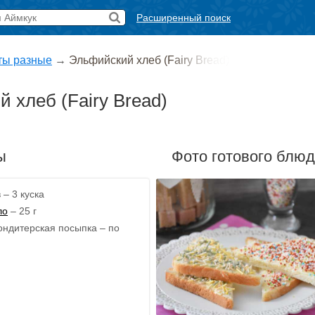
Расширенный поиск
ты разные
→
Эльфийский хлеб (Fairy Bread)
 хлеб (Fairy Bread)
ы
Фото готового блю
 – 3 куска
ло
– 25 г
ондитерская посыпка – по