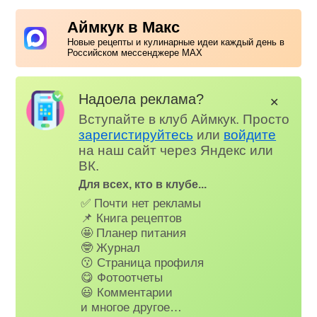
Аймкук в Макс
Новые рецепты и кулинарные идеи каждый день в
Российском мессенджере MAX
Надоела реклама?
✕
Вступайте в клуб Аймкук. Просто
зарегистируйтесь
или
войдите
на наш сайт через Яндекс или
ВК.
Для всех, кто в клубе...
✅ Почти нет рекламы
📌 Книга рецептов
🤩 Планер питания
🤓 Журнал
😗 Страница профиля
😋 Фотоотчеты
😃 Комментарии
и многое другое…