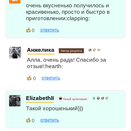
очень вкусненько получилось и
красивенько, просто и быстро в
приготовлении:clapping:
ответить
0
Анжелика
Автор рецепта
Алла, очень рада! Спасибо за
отзыв!:hearth:
0
ответить
ElizabethII
Гений кулинарии
Такой хорошенький)))
ответить
0