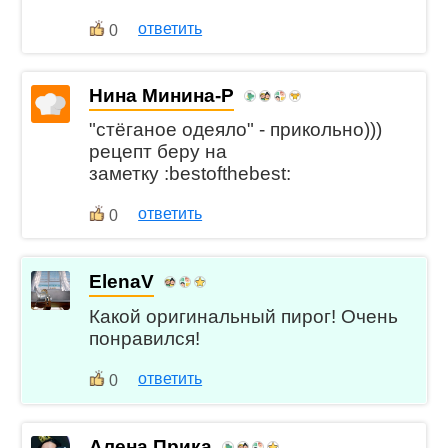
ответить
0
Нина Минина-Р
"стёганое одеяло" - прикольно)))
рецепт беру на
заметку :bestofthebest:
ответить
0
ElenaV
Какой оригинальный пирог! Очень
понравился!
ответить
0
Алена Прика