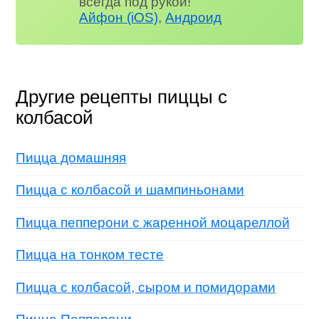
всегда под рукой!
Айфон (iOS)
,
Андроид
Другие рецепты пиццы с
колбасой
Пицца домашняя
Пицца с колбасой и шампиньонами
Пицца пепперони с жаренной моцареллой
Пицца на тонком тесте
Пицца с колбасой, сыром и помидорами