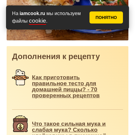
На
iamcook.ru
мы используем
ПОНЯТНО
cookie
файлы
.
Дополнения к рецепту
Как приготовить
правильное тесто для
домашней пиццы? - 70
проверенных рецептов
Что такое сильная мука и
слабая мука? Сколько