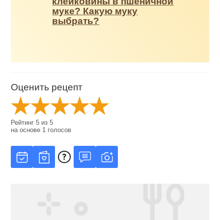
клейковины в пшеничной
муке? Какую муку
выбрать?
Оценить рецепт
Рейтинг
5
из
5
на основе
1
голосов