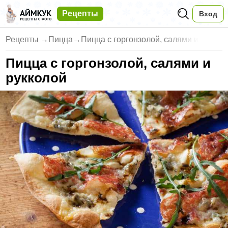
Рецепты
Вход
Рецепты
→
Пицца
→
Пицца с горгонзолой, салями и
Пицца с горгонзолой, салями и
рукколой