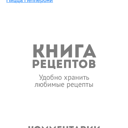
Пицца Пепперони