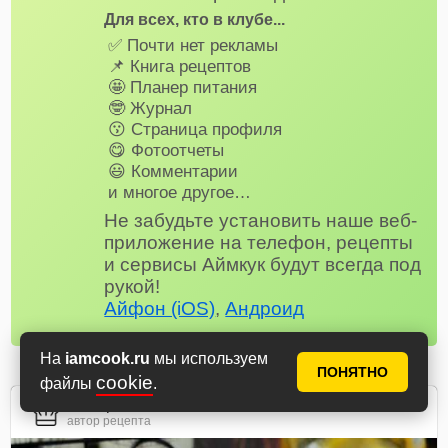
Для всех, кто в клубе...
✅ Почти нет рекламы
📌 Книга рецептов
🤩 Планер питания
🤓 Журнал
😗 Страница профиля
😋 Фотоотчеты
😃 Комментарии
и многое другое…
Не забудьте установить наше веб-
приложение на телефон, рецепты
и сервисы Аймкук будут всегда под
рукой!
Айфон (iOS)
,
Андроид
На
iamcook.ru
мы используем
ПОНЯТНО
cookie
файлы
.
Сибирячка
автор рецепта