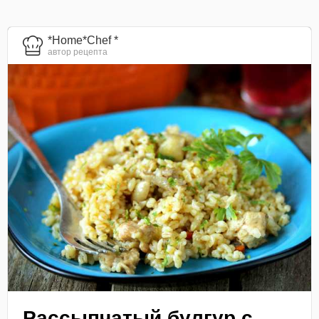
*Home*Chef *
автор рецепта
Рассыпчатый булгур с