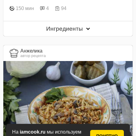
150 мин
4
94
Ингредиенты
Анжелика
автор рецепта
На
iamcook.ru
мы используем