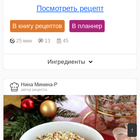
Посмотреть рецепт
В книгу рецептов
В планнер
25 мин
13
45
Ингредиенты
Нина Минина-Р
автор рецепта
↑