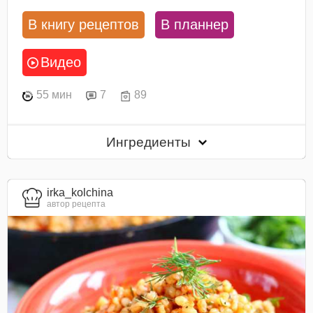
В книгу рецептов
В планнер
Видео
55 мин
7
89
Ингредиенты
irka_kolchina
автор рецепта