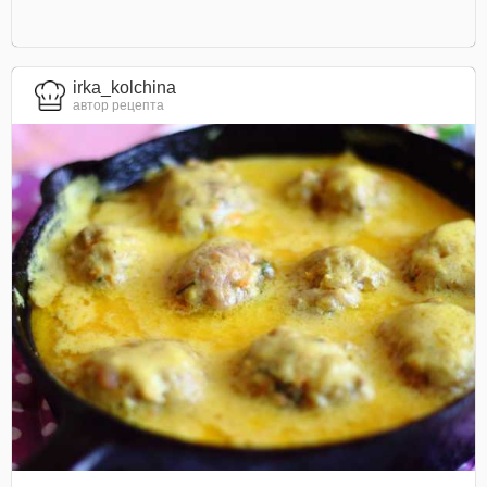
irka_kolchina
автор рецепта