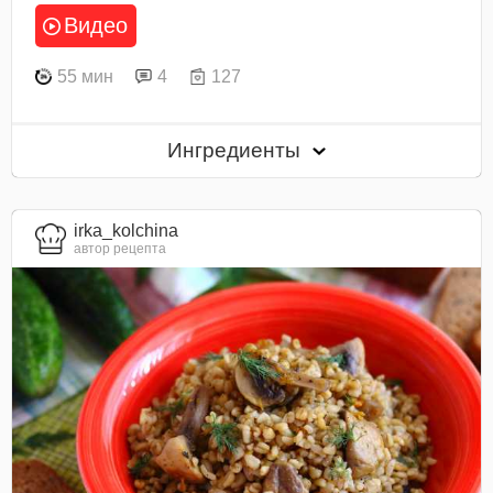
Видео
55 мин
4
127
Ингредиенты
irka_kolchina
автор рецепта