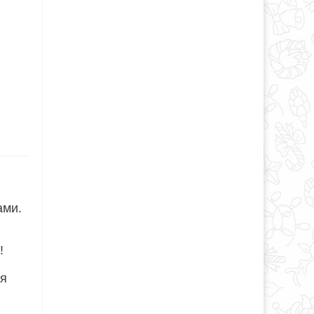
ами.
!
ля