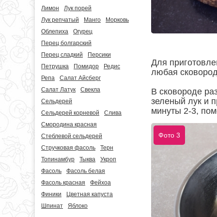
Лимон
Лук порей
Лук репчатый
Манго
Морковь
Облепиха
Огурец
Перец болгарский
Перец сладкий
Персики
Для приготовле
Петрушка
Помидор
Редис
любая сковород
Репа
Салат Айсберг
Салат Латук
Свекла
В сковороде ра
зеленый лук и 
Сельдерей
минуты 2-3, по
Сельдерей корневой
Слива
Смородина красная
Фото 3
Стеблевой сельдерей
Стручковая фасоль
Терн
Топинамбур
Тыква
Укроп
Фасоль
Фасоль белая
Фасоль красная
Фейхоа
Финики
Цветная капуста
Шпинат
Яблоко