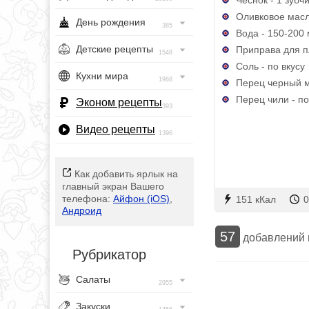
Оливковое масло
День рождения
385
Вода - 150-200
Детские рецепты
Приправа для пл
1548
Соль - по вкусу
Кухни мира
1968
Перец черный м
Перец чили - п
Эконом рецепты
393
Видео рецепты
1396
Как добавить ярлык на
главный экран Вашего
телефона:
Айфон (iOS)
,
151 кКал
0
Андроид
57
добавлений
Рубрикатор
Салаты
2955
Закуски