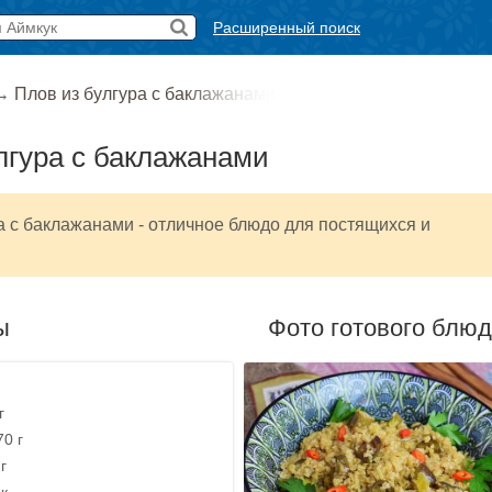
Расширенный поиск
→
Плов из булгура с баклажанами
лгура с баклажанами
а с баклажанами - отличное блюдо для постящихся и
ы
Фото готового блю
г
70 г
г
ик