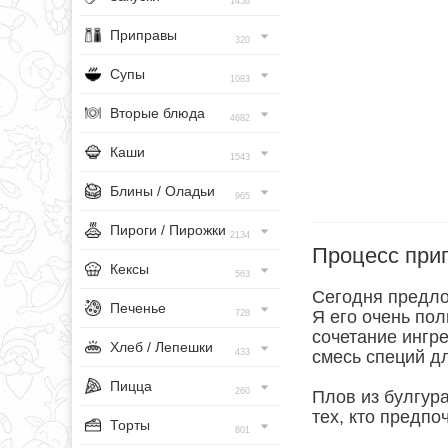
1456
Приправы
320
Супы
1083
Вторые блюда
4682
Каши
1543
Блины / Оладьи
965
Пироги / Пирожки
2134
Процесс при
Кексы
563
Сегодня предло
Печенье
Я его очень пол
728
сочетание ингр
Хлеб / Лепешки
433
смесь специй дл
Пицца
260
Плов из булгура
тех, кто предпо
Торты
801