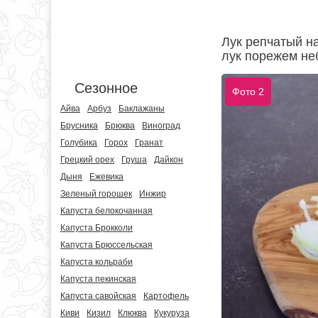
Лук репчатый н
лук порежем не
Сезонное
Фото 2
Айва
Арбуз
Баклажаны
Брусника
Брюква
Виноград
Голубика
Горох
Гранат
Грецкий орех
Груша
Дайкон
Дыня
Ежевика
Зеленый горошек
Инжир
Капуста белокочанная
Капуста Брокколи
Капуста Брюссельская
Капуста кольраби
Капуста пекинская
Капуста савойская
Картофель
Киви
Кизил
Клюква
Кукуруза