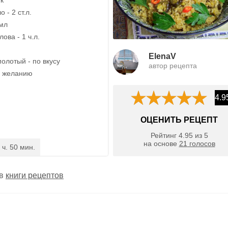
 - 2 ст.л.
 мл
ова - 1 ч.л.
ElenaV
олотый - по вкусу
автор рецепта
о желанию
4.9
ОЦЕНИТЬ РЕЦЕПТ
Рейтинг
4.95
из
5
на основе
21
голосов
 ч. 50 мин.
 в
книги рецептов