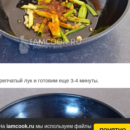
репчатый лук и готовим еще 3-4 минуты.
На
iamcook.ru
мы используем файлы
ПОНЯТНО