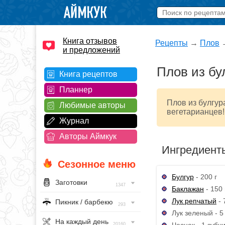
Книга отзывов
Рецепты
→
Плов
и предложений
Плов из бу
Книга рецептов
Планнер
Плов из булгур
Любимые авторы
вегетарианцев!
Журнал
Авторы Аймкук
Ингредиент
Сезонное меню
Булгур
- 200 г
Заготовки
1347
Баклажан
- 150 
Лук репчатый
- 
Пикник / барбекю
293
Лук зеленый - 5 
На каждый день
Чеснок - 1 зубч
20160