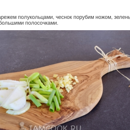
арежем полукольцами, чеснок порубим ножом, зелен
большими полосочками.