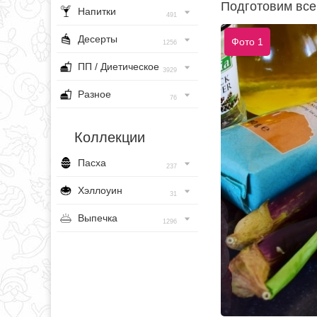
Подготовим все
Напитки
491
Десерты
Фото 1
1256
ПП / Диетическое
3929
Разное
76
Коллекции
Пасха
237
Хэллоуин
31
Выпечка
1296