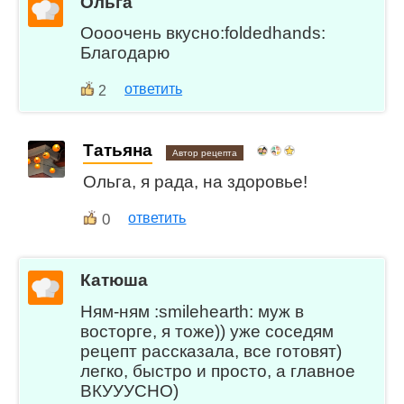
Ольга
Оооочень вкусно:foldedhands:
Благодарю
ответить
2
Татьяна
Автор рецепта
Ольга, я рада, на здоровье!
0
ответить
Катюша
Ням-ням :smilehearth: муж в
восторге, я тоже)) уже соседям
рецепт рассказала, все готовят)
легко, быстро и просто, а главное
ВКУУУСНО)