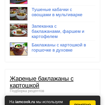
Тушеные кабачки с
овощами в мультиварке
Запеканка с
баклажанами, фаршем и
картофелем
Баклажаны с картошкой в
горшочке в духовке
Жареные баклажаны с
картошкой
Подборка рецептов
Картофель с
На
iamcook.ru
мы используем