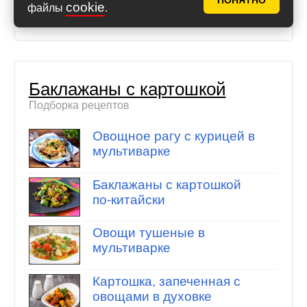
ПОНЯТНО
баклажанами
cookie
файлы
.
Баклажаны с картошкой
Подборка рецептов
Овощное рагу с курицей в
мультиварке
Баклажаны с картошкой
по-китайски
Овощи тушеные в
мультиварке
Картошка, запеченная с
овощами в духовке