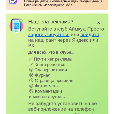
Новые рецепты и кулинарные идеи каждый день в
Российском мессенджере MAX
Надоела реклама?
✕
Вступайте в клуб Аймкук. Просто
зарегистируйтесь
или
войдите
на наш сайт через Яндекс или
ВК.
Для всех, кто в клубе...
✅ Почти нет рекламы
📌 Книга рецептов
🤩 Планер питания
🤓 Журнал
😗 Страница профиля
😋 Фотоотчеты
😃 Комментарии
и многое другое…
Не забудьте установить наше
веб-приложение на телефон,