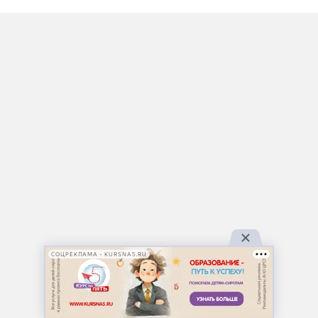
СОЦРЕКЛАМА • KURSNA5.RU